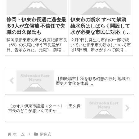
静岡・伊東市長選に過去最
伊東市の断水 すべて解消
多9人が立候補 不信任で失
給水所はしばらく開設して
職の田久保氏も
水が必要な市民に対応（静
岡）
静岡県伊東市の田久保真紀前市長
２月9日に発生し市内の一部で続
（55）の失職に伴う市長選が7
いていた伊東市の断水について市
日、告示された。元職1、前職
は16日朝、断水がすべて解消し
1、新顔7の計9人が立候補を届け
たと発表しました。
出た。1947年の市制施行後で最
多の候補者数となった。14日に
投開票される。
【御殿場市】秋を彩る幻想の行列 地域の
歴史と文化を体感 …
〈カオス伊東市議選スタート〉「田久保
市長のどこが悪いんですか …
ホーム
伊東市