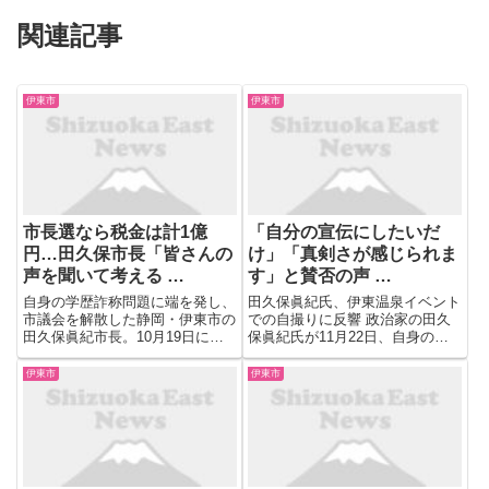
関連記事
伊東市
伊東市
市長選なら税金は計1億
「自分の宣伝にしたいだ
円…田久保市長「皆さんの
け」「真剣さが感じられま
声を聞いて考える …
す」と賛否の声 …
自身の学歴詐称問題に端を発し、
田久保眞紀氏、伊東温泉イベント
市議会を解散した静岡・伊東市の
での自撮りに反響 政治家の田久
田久保眞紀市長。10月19日に行
保眞紀氏が11月22日、自身の
われた市議会議員選挙では市長派
X（旧Twitter）を更新し、地元・
議員が1人しか当選せず、不信任
伊東温泉のイベント会場からの自
伊東市
伊東市
案が提出されれば10月中に失職
撮りショットを公開しました。
する見通しだ。市長選が再び行わ
投稿では 「お天気上々。絶好の
れれば、今回の市議会議員選挙...
珈琲日和です」 と天候...