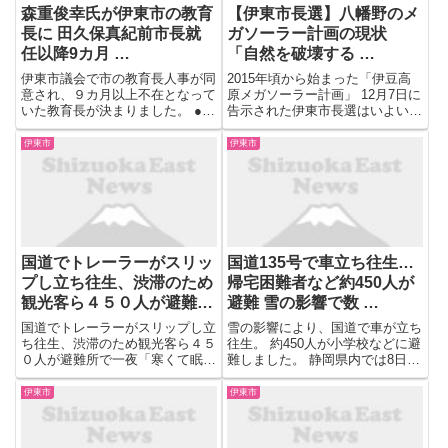
森重俊幸氏が伊東市の教育
【伊東市長選】八幡野のメ
長に 田久保真紀前市長就
ガソーラー計画の現状
任以降9カ月 …
「自然を破壊する …
伊東市議会で市の教育長人事が同
2015年頃から始まった「伊豆高
意され、９カ月以上不在となって
原メガソーラー計画」 12月7日に
いた教育長が決まりました。 ●伊
告示された伊東市長選はいよいよ
東市 杉本憲也市長： 「後任とし
終盤戦に突入しました。今回は伊
て森重俊幸氏を伊東市教育長に任
豆高原のメガソーラー事業の現状
伊東市
伊東市
命したいのでよろしくお願い致し
についてです。 【写真を見る】
ます」 ２０２５年５月、田久保
【伊東市長選】八幡野のメガソー
真紀前市長就任以降、不在と...
ラー計画の現状 「自然を...
国道でトレーラーがスリッ
国道135号で車立ち往生…
プし立ち往生、渋滞のため
帰宅困難者など約450人が
観光客ら４５０人が避難所
避難 雪の影響で数 …
で一夜「寒くて眠れなかっ
国道でトレーラーがスリップし立
雪の影響により、国道で車が立ち
た」…静岡・伊東
ち往生、渋滞のため観光客ら４５
往生。 約450人が小学校などに避
０人が避難所で一夜「寒くて眠れ
難しました。 静岡県内では8日、
なかった」…静岡・伊東 ...
東部や伊豆の山間部を中心に雪と
なり御殿場市では最大で14cmの
伊東市
伊東市
積雪を観測しました。 静岡・伊
東市の国道135号では8日午後、
複数の車が立ち往生し...