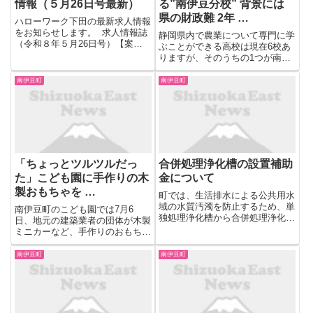
情報（５月26日号最新）
る”南伊豆分校” 背景には
県の財政難 2年 …
ハローワーク下田の最新求人情報
をお知らせします。 求人情報誌
静岡県内で農業について専門に学
（令和８年５月26日号）【案
ぶことができる高校は現在6校あ
内】 求人情報誌（令和８年５月
りますが、そのうちの1つが南伊
26日号）【求人】 更新は毎週
豆町にある下田高校南伊豆分校で
火曜日です。 ※求人の詳しい内
す。ただ、県教育委員会が突如と
南伊豆町
南伊豆町
容については、必ずハローワーク
して閉校の方針を示し揺れていま
にてご確認ください。...
す。伊豆半島の最南端に位置する
南伊豆町。この地域で唯一、農
業...
「ちょっとツルツルだっ
合併処理浄化槽の設置補助
た」こども園に手作りの木
金について
製おもちゃを …
町では、生活排水による公共用水
域の水質汚濁を防止するため、単
南伊豆町のこども園では7月6
独処理浄化槽から合併処理浄化槽
日、地元の建築業者の団体が木製
に付け替えて設置又は汲取り便槽
ミニカーなど、手作りのおもちゃ
から合併処理浄化槽を新たに設置
を贈りました。 【写真を見る】
する方に、費用の一部を補助しま
「ちょっとツルツルだった」こど
南伊豆町
南伊豆町
す。 補助対象区域 町内の次
も園に手作りの木製おもちゃをプ
の地区を除いた区域 ・公共...
レゼント 建築業者の団体が贈呈=
静岡・南伊豆町 建築業者でつ
く...