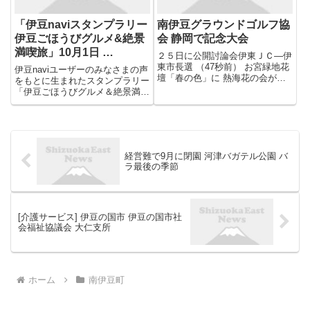
「伊豆naviスタンプラリー
南伊豆グラウンドゴルフ協
伊豆ごほうびグルメ&絶景
会 静岡で記念大会
満喫旅」10月1日 …
２５日に公開討論会伊東ＪＣ―伊
東市長選 （47秒前） お宮緑地花
伊豆naviユーザーのみなさまの声
壇「春の色」に 熱海花の会が植
をもとに生まれたスタンプラリー
栽 （47秒前） 起雲閣で２３日作
「伊豆ごほうびグルメ＆絶景満喫
品発表会 いけばなこども教室
旅」が10月1日から始まります！
（47秒前） 森田さん 防犯栄誉銅
▶ 元記事を読む
章 高野さん 県知事・警察本部長
連盟表彰受賞 防...
経営難で9月に閉園 河津バガテル公園 バ
ラ最後の季節
[介護サービス] 伊豆の国市 伊豆の国市社
会福祉協議会 大仁支所
ホーム
南伊豆町