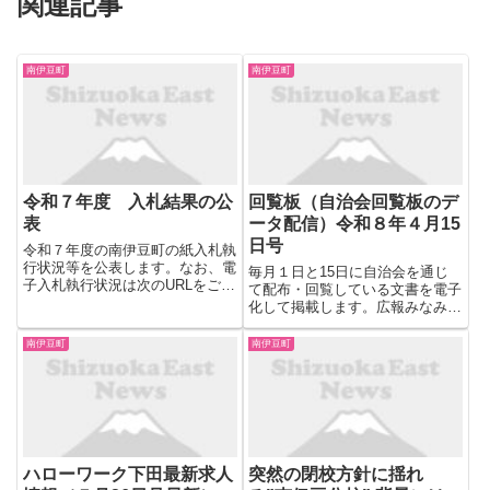
関連記事
南伊豆町
南伊豆町
令和７年度 入札結果の公
回覧板（自治会回覧板のデ
表
ータ配信）令和８年４月15
日号
令和７年度の南伊豆町の紙入札執
行状況等を公表します。なお、電
毎月１日と15日に自治会を通じ
子入札執行状況は次のURLをご参
て配布・回覧している文書を電子
照ください。 令和７年10月16日
化して掲載します。広報みなみい
入札執行分国民健康保険特別調整
ず（毎月１日発行）と広報みなみ
交付金（結核・精神）申請支援業
いず『お知らせ版』（毎月15日
南伊豆町
南伊豆町
務委託の入札が執行されましたの
発行）は、下のリンク先からご覧
で、その結果を公表します...
ください。 広報みなみいずの記
事は こちら広報みなみいず
『お...
ハローワーク下田最新求人
突然の閉校方針に揺れ