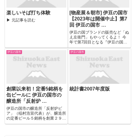
楽しいそば打ち体験
[物産展＆朝市] 伊豆の国市
【2023年は開催中止】第7
▶ 元記事を読む
回 伊豆の国市 …
伊豆の国ブランドの販売など「ぬ
え左衛門」もやってくるよ！ 今
年で第7回目となる『伊豆の国市
商工会 産業振興祭』をアピタ大
仁店の北側駐車場で10月27日
伊豆の国市
伊豆の国市
（日）に開催します。 伊豆の国
ブランドを中心とした伊豆の国市
内の美味しい食品や、静岡県知
事...
創業以来初！定番5銘柄を
統計書2007年度版
缶ビールに 伊豆の国市の
醸造所「反射炉 …
伊豆の国市の醸造所「反射炉ビ
ア」（稲村浩宣代表）が、醸造所
の定番ビール５銘柄を創業２９年
で初めて缶にして販売した。ボト
ルでの供給先が限られる小売店や
酒販店にも販路を広げ、自宅で手