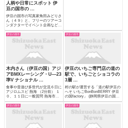
人柄や日常にスポット 伊
豆の国市の …
伊豆の国市の写真家角田みどりさ
ん（４９）と、フリーのツアーコ
ンダクターでイベント企画なども
手がける函南町の足立寿枝さん
（５０）＝活動名・めぐることほ
伊豆の国市
伊豆の国市
ぐ＝が、静岡県東部の“普通のお
じさん& ... 47NEWSに掲載の記
事・写真の無断転載を禁...
木内さん（伊豆の国）アジ
伊豆のいちご専門店の道の
アBMXレーシング・U―23
駅で、いちごとショコラの
準V ナショナル …
3層 …
食事や昔遊び多世代が交流６日に
村の駅が運営する「道の駅伊豆の
アジロムスビ 熱海 （2分前） １
へそ いちごBonBonBERRY 伊豆
０、１１日に一般質問 熱海市議
の国factory」 (静岡県伊豆の国市)
会定例会 （2分前） 来春の町長
は2月1日、「いちごのバウムク
選への出馬明言せず 岩井・東伊
ーヘンショコラ」 (1,944円)を数
伊豆の国市
伊豆の国市
豆町長 （2分前） 東伊豆町議会
量限定で発売した。
１２月定例会開会 一般質問は５
人 （2分前） 南伊豆...