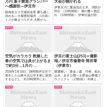
万円 菓子製造グランバー
大会が開かれる
へ感謝状―伊豆市
伊東大川に重油流出土木、消防が
対応 （22時間前） 潮の響＝物忘
熱海富士２日連続金星 勝ち越し
れ （22時間前） 伊東社協が防災
決める―大相撲初場所 （1分前）
講話 袋使った簡易トイレを実演
ミスが椿まつりＰＲ 大島からキ
―伊東 （22時間前） 伊東食品衛
ャラバン隊―熱海 （1分前） 我
生協会表彰式 ８個人３２施設表
がリスペクト＝蜂谷花園・蜂谷和
伊豆市
伊豆市
彰 （22時間前） 来月１４、２８
行さん（５８）伊豆市小下田 （1
日にマルシェ、...
分前） 伊豆をふるさとに＝革研
究所三島伊豆店代表・林...
空気がカラカラ 乾燥した
伊豆の富士山[253]＝撮影
春の空気では炎が上がるま
地／伊豆市修善寺 筒井章
で約3分…1月の …
（伊東市）
2026年2月18日、静岡県伊豆市で
開運願い「黄金ノ庭」竹林、枯れ
発生した山林火災は空き家に延焼
山水、あす公開―土肥金山整備プ
するなどし、約10時間半にわた
ロジェクト （23秒前） 列車と衝
って燃えました。 【写真を見
突 三島の男性死亡―伊豆箱根鉄
る】消防車約30台が駆けつけ約
道一時全線運休 （23秒前） １０
伊豆市
伊豆市
10時間半にわたって燃えた山林
日に５０周年記念公演―土肥ＬＣ
火災 東海地方の1月の降水量は平
（23秒前） もっと三島を幸福に
年と比べて9%。記録的な...
市民が協議会発足...