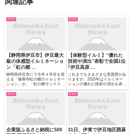
関連記事
伊豆市
伊豆市
【静岡県伊豆市】伊豆最大
【体験型イルミ】“優れた
級の体感型イルミネーショ
技術や演出”表彰で全国1位
ン「虹の郷 …
｢伊豆高原 …
静岡県伊豆市にて今年４年目を迎
これまでもさまざまな受賞歴があ
える「修善寺虹の郷のイルミネー
りますが、2025年はイルミネー
ション」が、「虹の郷サンクスイ
ションの優れた技術や演出を表彰
ルミ」から「虹の郷イルミtheナ
する“インターナショナル・イル
イト」に名称を変え、全エリア大
ミネーションアワード”におい
伊豆市
伊豆市
リニューアルして10月17日(金)～
て、優秀技術賞で全国1位を獲得
2026年3月29日(日)に開催 ...
しています。そんな技術的にも評
価が高いイルミネーションを見
た...
企業版ふるさと納税に500
31日、伊東で伊豆地区囲碁