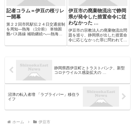
記者コラム＝伊豆の桜リレ
伊豆市の廃棄物流出で静岡
ー開幕
県が発令した措置命令に従
わなかった …
第２２回市民駅伝２４日交通規制
を周知―熱海 （1分前） 単独困
伊豆市の宗教法人の廃棄物流出問
難バス路線 補助継続へ―熱海
題を巡り、静岡県が出した措置命
（1分前） 身代わり不動尊 来月
令に応じなかった罪に問われてい
３日に節分会―熱海 （1分前）
る男の裁判で、地裁沼津支部は罰
２７人減３万２７５７人 １２月
金50万円の有罪判決を言い渡し
末人口―熱海 （1分前） 宿泊税
ました。
１０月は５０５０万円...
静岡県西伊豆町とトラストバンク、新型
コロナウイルス感染拡大の …
沼津の転入者増 「ラブライバー」移住ラ
イフ
ホーム
伊豆市