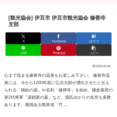
[観光協会] 伊豆市 伊豆市観光協会 修善寺
支部
X
Facebook
はてブ
LINE
Pinterest
コピー
2020.06.08
心まで温まる修善寺の温泉をお楽しみ下さい。 修善寺温
泉には、今から1200年前に弘法大師が湧出させたと伝え
られる「独鈷の湯」や名刹「修禅寺」を始め、鎌倉幕府の
第2代将軍「源頼家の墓」など、源氏ゆかりの名所も多数
あります。風情ある散策道「竹 …