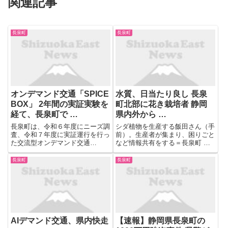
関連記事
長泉町
長泉町
オンデマンド交通「SPICE
水質、日当たり良し 長泉
BOX」 2年間の実証実験を
町北部に花き栽培者 静岡
経て、長泉町で …
県内外から …
長泉町は、令和６年度にニーズ調
シダ植物を生産する飯田さん（手
査、令和７年度に実証運行を行っ
前）。生産者が集まり、困りごと
た交流型オンデマンド交通
など情報共有をする＝長泉町 長
「SPICE BOX」を2026年8月3日
泉町北部に近年、静岡県内外から
（月）より本格運行開始します。
観賞用の花や観葉植物を出荷する
長泉町
長泉町
受託事業者は、実証運行等を請け
花き栽培者が集まり、生産や販売
負った合同会社うさぎ企画です。
を手がけている。水質や日当たり
本サービスは、長泉町中...
の良さ、温度変化の少な ...
AIデマンド交通、県内快走
【速報】静岡県長泉町の