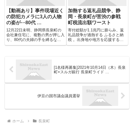
【動画あり】事件現場近く
加熱する返礼品競争、静
の防犯カメラに3人の人物
岡・長泉町が苦渋の参戦
の姿が⋯80代 …
町税流出額ワースト
12月22日未明、静岡県長泉町の
寄付総額が1.1兆円に膨らみ、返
会社兼住宅に、複数の男が押し入
礼品競争が過熱する ふるさと納
り、80代の夫婦の手を縛るなど
税 。出身地や地方を応援すると
して現金約1000万円を奪う強盗
いう制度本来の趣旨から外れ、税
事件があり、犯人は現在も逃走中
財政にひずみをもたらしている。
です。現場付近の防犯カメラに
制度に懐疑的だった 静岡県 長泉
は、3人の人物の姿が映ってい
町 が特産品を返礼品に加え、
て、警察が事件との関連につい
渋々ながら競争に参戦し始めた...
[1名様再募集]2021年10月14日（木）長泉
て...
町×スルガ銀行 長泉町ライド …
伊豆の国市議会議員選挙
ホーム
長泉町