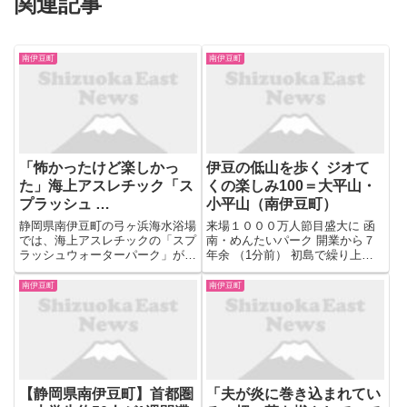
関連記事
南伊豆町
南伊豆町
「怖かったけど楽しかっ
伊豆の低山を歩く ジオて
た」海上アスレチック「ス
くの楽しみ100＝大平山・
プラッシュ …
小平山（南伊豆町）
静岡県南伊豆町の弓ヶ浜海水浴場
来場１０００万人節目盛大に 函
では、海上アスレチックの「スプ
南・めんたいパーク 開業から７
ラッシュウォーターパーク」が2
年余 （1分前） 初島で繰り上げ
年ぶりに設置され、人気を集めて
投票 衆院選―熱海 （1分前） 伊
います。 【写真を見る】「怖か
東市ビジネスプランコンテストの
南伊豆町
南伊豆町
ったけど楽しかった」海上アスレ
最優秀賞と優秀賞決まる （1分
チック「スプラッシュウォーター
前） 初島丼合戦が開幕 漁師自慢
パーク」2年ぶりに設置 海水浴...
の一杯提供 熱海 （1...
【静岡県南伊豆町】首都圏
「夫が炎に巻き込まれてい