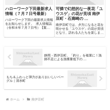
ハローワーク下田最新求人
可憐で幻想的な一夜花「ユ
情報（７月７日号最新）
ウスゲ」の花が見頃 南伊
豆町・石廊崎の …
ハローワーク下田の最新求人情報
をお知らせします。 求人情報誌
南伊豆町では、夕方になると花を
（令和８年７月７日号）【案
咲かせる「ユウスゲ」の花が見頃
内】 求人情報誌（令和８年７月
となり、訪れる人たちを楽しませ
７日号）【求人】 更新は毎週
ています。 ユウスゲはユリ科の
火曜日です。 ※求人の詳しい内
多年草で7月から8月にかけて、
容については、必ずハローワーク
夕方になると淡い黄色の花を咲か
にてご確認ください。 ...
せ翌朝にはしぼむ一夜花です。
駿河湾に面する約3ヘクタール
静岡・西伊豆町、「釣り」を複業に！漁
の...
師不足による漁獲量低下の …
もち＆ふわっと弾力がありおいしいベー
グル｜清水町
ホーム
南伊豆町