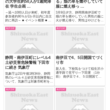
の大学生約50人が1週間滞
る」畑の草を燃やしていて
在 学生企画 …
服に燃え移っ …
～延べ1000人日が来町、初年度
3月9日夕方、静岡県南伊豆町で
参加者約80％が2か月以内に自主
畑の草を燃やしていた男性の服に
的に再訪～ ■ イベント概要 ■ 開
火が燃え移り、男性はやけどを負
催背景：南伊豆町における「若者
い運ばれた病院で死亡が確認され
の空白」に対する新たな処方箋
ました。 警察によりますと、9日
南伊豆町
南伊豆町
1. 「18歳で必ず町を出る」止ま
午後4時過ぎ、南伊豆町市之瀬で
らない若者の流出 南伊豆町に
「畑で夫が炎に巻き込まれてい
は、町内はおろか通...
る」と、女性から通報がありま
し...
静岡・南伊豆町にレベル4
南伊豆で4、5日開国てづく
土砂災害危険警報 下田市
り市
に続き 気象庁
新入生、下校気をつけて稲生沢小
通学路で見守り―下田署 （1分
気象庁は2日午後1時34分、静岡
前） 南伊豆で４、５日開国てづ
県のレベル４土砂災害危険警報に
くり市 （1分前） 予算付け箇所
ついて、気象庁は対象市町村を追
など視察 伊豆の国、伊豆市の公
加しました。危険な場所から避難
共事業 勝俣衆院 （1分前） 研さ
が必要な気象状況となっていま
南伊豆町
南伊豆町
ん成果光る１５点 仏の里で生け
す。安全な場所への移動など適切
花展―函南 （1分前） ...
な避難行動を速やかにとって下さ
い。お住まいの市町村からの避
難...