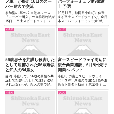
メ車」が疾走 16日のスー
パーフォーミュラ第9戦富
パー耐久で交流
士 予選
参加型の 草の根 自動車レース
10月11日、静岡県小山町に位置
「スーパー耐久」の今季最終戦が
する富士スピードウェイで、全日
15日、 富士スピードウェイ （ 静
本スーパーフォーミュラ第9戦の
岡県 小山町）で始まった。今回
予選が行われ、サッシャ・フェネ
は「日米自動車文化の交流」を掲
ストラズ（VANTELIN TEAM
小山町
小山町
げ、16日には米国で人気の自動
TOM’S）がポールポジションを
車レース「NASCAR（ナスカ
獲得した。
ー）」に参加する車両と選...
56歳息子を共謀し殺害した
富士スピードウェイ周辺に
として逮捕された86歳母親
複合商業施設、6月5日先行
と知人の54歳女 …
開業へ ペット …
静岡･小山町で、56歳の男性を共
小山町 の富士スピードウェイ
謀して殺害したとして逮捕･送検
（ＦＳＷ）周辺の再開発計画を進
された女2人が、殺人の罪で起訴
めるトヨタ不動産（ 東京都 ）と
されました。 起訴されたのは、
富士モータースポーツフォレスト
神奈川･松田町の無職で54歳の女
（同町）はこのほど、建設中の複
小山町
小山町
と、静岡･小山町の清掃員で86歳
合商業施設の名称が「富士モータ
の女の2人です。 起訴状によりま
ースポーツフォレストテラ ...
すと、2人は共謀し、9...