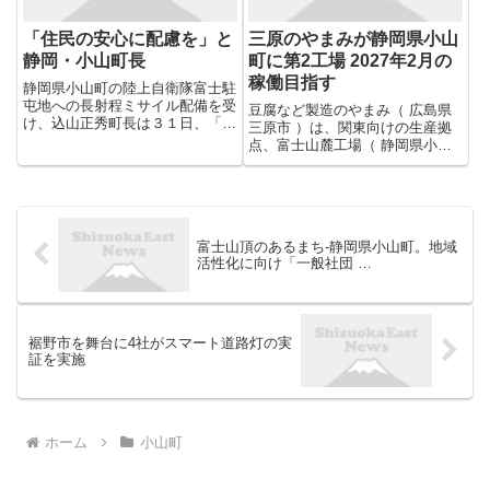
「住民の安心に配慮を」と
三原のやまみが静岡県小山
静岡・小山町長
町に第2工場 2027年2月の
稼働目指す
静岡県小山町の陸上自衛隊富士駐
屯地への長射程ミサイル配備を受
豆腐など製造のやまみ（ 広島県
け、込山正秀町長は３１日、「厳
三原市 ）は、関東向けの生産拠
しい安全保障環境の中では、やむ
点、富士山麓工場（ 静岡県小山
を得ないと理解しているが、地域
町 ）を増強する。今後も販売が
住民の安全・安心に配慮していた
伸びるとみて、敷地内に第2工場
だきたい」とのコメントを出し
を設けて生産能力を2倍にする。
た。 広告事業、９９・７％が架
2027年2月の稼働を目指 ...
空...
富士山頂のあるまち-静岡県小山町。地域
活性化に向け「一般社団 …
裾野市を舞台に4社がスマート道路灯の実
証を実施
ホーム
小山町