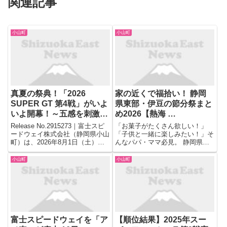
関連記事
小山町
小山町
真夏の祭典！「2026
家の近くで福拾い！ 静岡
SUPER GT 第4戦」がいよ
県東部・伊豆の節分祭まと
いよ開幕！～五感を刺激
め2026【熱海 …
…
Release No.2915273｜富士スピ
「お菓子がたくさん欲しい！」
ードウェイ株式会社（静岡県小山
「子供と一緒に楽しみたい！」そ
町）は、2026年8月1日（土）・2
んなパパ・ママ必見。 静岡県内
日（日）に開催する「2026
には、豆だけでなく、お餅やお菓
AUTOBACS SUPER GT Round4
子、時には景品までゲットできる
小山町
小山町
FUJI GT 300km RACE ...
太っ腹な節分祭がたくさんありま
す。 袋いっぱいのお土産を持っ
て帰れる、家族連れにおすすめの
ス...
富士スピードウェイを「ア
【順位結果】2025年スー