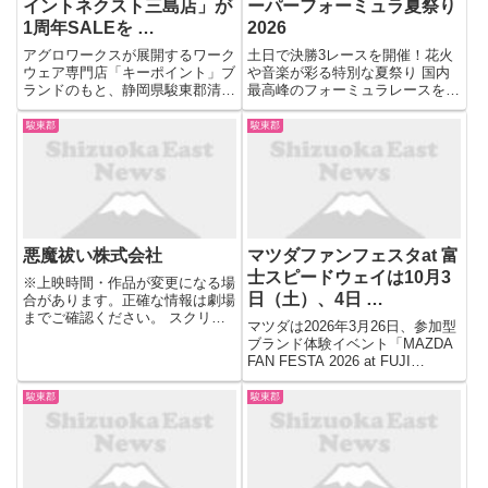
イントネクスト三島店」が
ーパーフォーミュラ夏祭り
1周年SALEを …
2026
アグロワークスが展開するワーク
土日で決勝3レースを開催！花火
ウェア専門店「キーポイント」ブ
や音楽が彩る特別な夏祭り 国内
ランドのもと、静岡県駿東郡清水
最高峰のフォーミュラレースを舞
町で「キーポイントネクスト三島
台に、レース観戦と夏祭りを一日
店」を運営する山本被服は、「キ
中全力で楽しめる特別な2日間で
駿東郡
駿東郡
ーポイントネクスト三島店」が開
す。 延期となった代替レースを
業から1年の節目を迎えたことを
含め、土日の2日間で計3回もの
記念し、7月4日(土)より数量...
決勝レースが開催される ...
悪魔祓い株式会社
マツダファンフェスタat 富
士スピードウェイは10月3
※上映時間・作品が変更になる場
日（土）、4日 …
合があります。正確な情報は劇場
までご確認ください。 スクリー
マツダは2026年3月26日、参加型
ン2 3D上映対応 330座席 デジタ
ブランド体験イベント「MAZDA
ル5.1ch/7.1ch スクリーン3 330座
FAN FESTA 2026 at FUJI
席 デジタル5.1ch/7.1ch スクリー
SPEEDWAY」を10月3日（土）
ン4 106座席 デ...
～4日（日）に、富士スピードウ
駿東郡
駿東郡
ェイ（静岡県駿東郡小山町）で開
催すると発表した。 「MAZ...