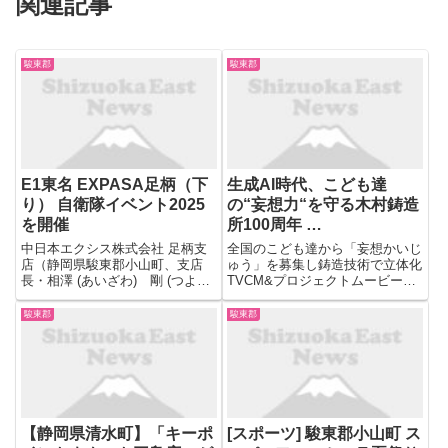
関連記事
駿東郡
駿東郡
E1東名 EXPASA足柄（下
生成AI時代、こども達
り） 自衛隊イベント2025
の“妄想力“を守る木村鋳造
を開催
所100周年 …
中日本エクシス株式会社 足柄支
全国のこども達から「妄想かいじ
店（静岡県駿東郡小山町、支店
ゅう」を募集し鋳造技術で立体化
長・相澤 (あいざわ) 剛 (つよ
TVCM&プロジェクトムービーが
し)）と自衛隊静岡地方協力本部
7月8日より公開 株式会社木村鋳
（静岡県静岡市、1等陸佐 田代
造所（本社：静岡県駿東郡清水
駿東郡
駿東郡
(たしろ) 裕久 (ひろひさ)）は、
町、代表取締役社長 木村 寿利）
E1 東名高速道路 (東名) EXPASA
は、2027年に創業100周年を迎え
足柄（下...
る記念プロジェクト...
【静岡県清水町】「キーポ
[スポーツ] 駿東郡小山町 ス