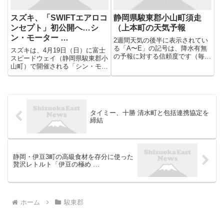
スズキ、「SWIFTエアロコ
静岡県駿東郡小山町須走
ンセプト」初公開へ…シ
（上本町の天気予報
ン・モーター …
2週間天気の後半に表示されてい
る「A〜E」の記号は、降水有無
スズキは、4月19日（日）に富士
の予報に対する信頼度です（毎日
スピードウェイ（静岡県駿東郡小
10時頃更新）。Aの方が高い信頼
山町）で開催される「シン・モー
度があり、予報が的中しやすく、
ターファンフェスタ2026」に、
予報が変わりにくいことを表して
展示車や試乗車などを用意して出
います。
展する。
タイミー、十勝 清水町と包括連携協定を
締結
静岡・伊豆3町の高級食材を存分に使った
贅沢レトルト「伊豆の極め …
ホーム
駿東郡