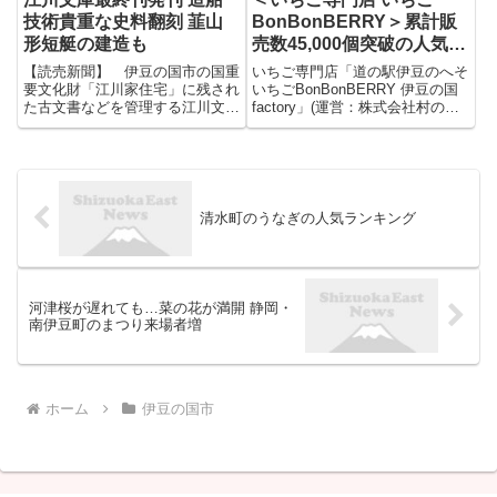
技術貴重な史料翻刻 韮山
BonBonBERRY＞累計販
形短艇の建造も
売数45,000個突破の人気
…
【読売新聞】 伊豆の国市の国重
いちご専門店「道の駅伊豆のへそ
要文化財「江川家住宅」に残され
いちごBonBonBERRY 伊豆の国
た古文書などを管理する江川文庫
factory」(運営：株式会社村の
は、国内初の西洋式帆船の建造に
駅、所在地：静岡県伊豆の国市)
携わった幕末の韮山代官・江川英
は、2025年10月3日(金)からハロ
龍（１８０１～５５年）による貴
ウィンの期間限定メニュー4種を
重な記録の翻刻作業を終え、最終
発売します。 今年は「BonBon
刊となる５冊目の史料集 ...
...
清水町のうなぎの人気ランキング
河津桜が遅れても…菜の花が満開 静岡・
南伊豆町のまつり来場者増
ホーム
伊豆の国市