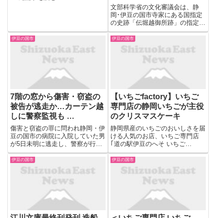
文部科学省の文化審議会は、静
岡･伊豆の国市寺家にある国指定
の史跡「伝堀越御所跡」の指定エ
リアを広げるよう文科相に答申し
ました。
伊豆の国市
伊豆の国市
7階の窓から傷害・窃盗の
【いちごfactory】いちご
被告が逃走か…カーテン越
専門店の静岡いちごが主役
しに警察監視も …
のクリスマスケーキ
傷害と窃盗の罪に問われ静岡・伊
静岡県産のいちごのおいしさを届
豆の国市の病院に入院していた男
ける人気のお店、いちご専門店
が5日未明に逃走し、警察が行方
｢道の駅伊豆のへそ いちご
を追っています。順天堂大学医学
BonBonBERRY 伊豆の国
部付属静岡病院前から、テレビ静
factory｣。今年2025年もクリスマ
伊豆の国市
伊豆の国市
岡・村田彬記者が中継でお伝えし
スケーキの予約がスタートしまし
ます。5日午前11時半現在は一般
た。今年は、クリスマスケーキの
外来の受付が始まっていること...
お披露目会も行われ一足...
江川文庫最終刊発刊 造船
＜いちご専門店 いちご