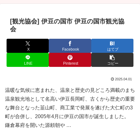
[観光協会] 伊豆の国市 伊豆の国市観光協
会
X
Facebook
はてブ
LINE
Pinterest
コピー
2025.04.01
温暖な気候に恵まれた、温泉と歴史の見どころ満載のまち
温泉観光地として名高い伊豆長岡町、古くから歴史の重要
な舞台となった韮山町、商工業で発展を遂げた大仁町の3
町が合併し、2005年4月に伊豆の国市が誕生しました。
鎌倉幕府を開いた源頼朝や …