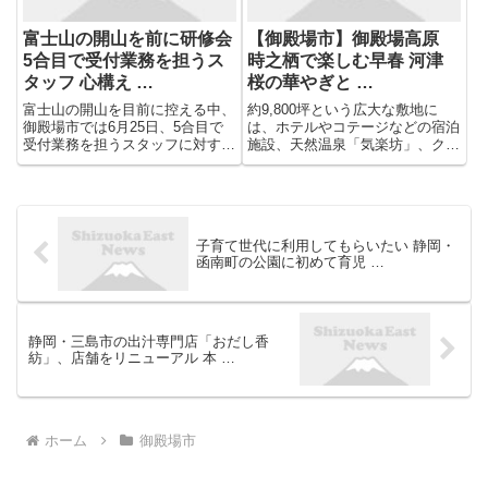
富士山の開山を前に研修会
【御殿場市】御殿場高原
5合目で受付業務を担うス
時之栖で楽しむ早春 河津
タッフ 心構え …
桜の華やぎと …
富士山の開山を目前に控える中、
約9,800坪という広大な敷地に
御殿場市では6月25日、5合目で
は、ホテルやコテージなどの宿泊
受付業務を担うスタッフに対する
施設、天然温泉「気楽坊」、クラ
研修会が開かれました。富士山の
フトビール醸造所、レストラン、
静岡側では2025年から入山料の
サッカーグラウンド、アクティビ
納付が義務化されていて、25日
ティ、ショップなどが点在し、訪
の研修会では支払い済みであるこ
れる人それぞれが思い思いの時間
とを確認する方法やリストバ...
を過ごせます。
子育て世代に利用してもらいたい 静岡・
函南町の公園に初めて育児 …
静岡・三島市の出汁専門店「おだし香
紡」、店舗をリニューアル 本 …
ホーム
御殿場市