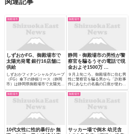
関連記事
御殿場市
御殿場市
しずおかFG、御殿場市で
静岡・御殿場市の男性が警
太陽光発電 銀行16店舗に
察官を騙るうその電話で現
供給
金およそ1500万 …
しずおかフィナンシャルグループ
９月上旬ごろ、御殿場市に住む男
（FG）傘下の静銀リース（静岡
性に警察官を騙る男から「詐欺事
市）は静岡県御殿場市で太陽光発
件にあなたの名義の口座が使われ
電を始め、静岡銀行の16店舗に
ていることが分かった」などと電
供給した。二酸化炭素（CO2）排
話があり、その後検察官を騙る男
御殿場市
御殿場市
出を年220トンほど減らすほか、
から「事件について調べるため、
地域で再生可能エネルギーの循環
あなたが管理するお金を全て振り
を実験する。今後は太陽光パ...
込んで欲しい」などと電話があ
り...
10代女性に性的暴行か 無
サッカー場で倒木 幼児含