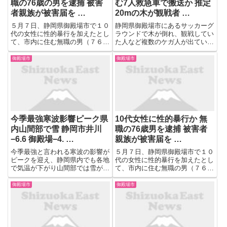
職の76歳の男を逮捕 被害
む7人救急車で搬送か 推定
者親族が被害届を …
20mの木が観戦者 …
５月７日、静岡県御殿場市で１０
静岡県御殿場市にあるサッカーグ
代の女性に性的暴行を加えたとし
ラウンドで木が倒れ、観戦してい
て、市内に住む無職の男（７６）
た人など複数のケガ人が出ている
が逮捕されました。 不同意性交
模様です。 19日正午過ぎ、御殿
などの疑いで逮捕されたのは、御
場市神山のグラウンド付近で「木
御殿場市
御殿場市
殿場市に住む無職の男（７６）で
が倒れてケガ人が出た」と110番
す。男は５月７日午後４時ごろ、
通報がありました。 小学生のサ
御殿場市内で１０代の女性に性...
ッカーの試合を観戦していた...
今季最強寒波影響ピーク県
10代女性に性的暴行か 無
内山間部で雪 静岡市井川
職の76歳男を逮捕 被害者
−6.6 御殿場−4. …
親族が被害届を …
今季最強と言われる寒波の影響が
５月７日、静岡県御殿場市で１０
ピークを迎え、静岡県内でも各地
代の女性に性的暴行を加えたとし
で気温が下がり山間部では雪が積
て、市内に住む無職の男（７６）
もりました。 【写真を見る】今
が逮捕されました。 不同意性交
季“最強寒波”影響ピーク県内山間
などの疑いで逮捕されたのは、御
御殿場市
御殿場市
部で雪 静岡市井川−6.6 御殿場
殿場市に住む無職の男（７６）で
−4.7℃ 浜松市佐久間−4.1℃ 浜松
す。男は５月７日午後４時ごろ、
市天竜区水窪町...
御殿場市内で１０代の女性に性...