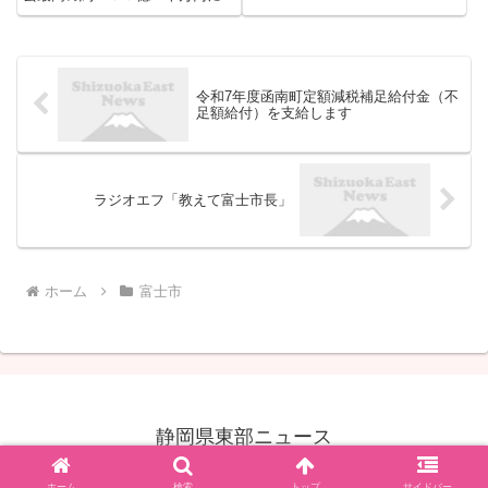
るとの見通しを示した。物価高を
受け、返礼品として日用品である
トイレットペーパーやティッシュ
ペーパーなどの家庭紙が ...
令和7年度函南町定額減税補足給付金（不
足額給付）を支給します
ラジオエフ「教えて富士市長」
ホーム
富士市
静岡県東部ニュース
© 2011 静岡県東部ニュース.
ホーム
検索
トップ
サイドバー