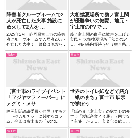
障害者グループホームで2
大相撲夏場所で義ノ富士関
人が死亡した火事 施設に
が優勝争いの健闘、地元・
放火して2人を …
宇土市のPVで …
2025年2月、静岡県富士市の障害
義ノ富士関の白星に歓声を上げる
者グループホームで入居者2人が
市民ら 大相撲夏場所千秋楽の24
死亡した火事で、警察は施設を放
日、初の幕内優勝を狙う熊本県宇
火した疑いで61歳の無職の男を
土市出身の義ノ富士関（本名・草
逮捕しました。 2026年7月15日
野直哉）（24）の大一番を見守
富士市
富士市
に現住建造物等放火の疑いで逮捕
ろうと、市民ら約50人が同市役
されたのは、静岡県富士宮市に住
所でのパブリックビューイング
む無職の男(61)で...
（PV）に駆けつけた。
【富士市のライブイベント
世界のトイレ紙などで紹介
「フジヤマフィーバー」に
「紙のまち」富士市 展示
メグミ・メサ …
で学ぼう
静岡新聞論説委員がお届けするア
「紙のまち富士市」の魅力を紹介
ートやカルチャーに関するコラ
する「製紙産業ＰＲ展」（同市な
ム。今回は富士市の「world
ど主催）が５日、市文化会館ロゼ
football bar KICKERS」で11月8
シアターで始まった。市内企業の
日に行われたシリーズイベント
さまざまな製品や世界各国のトイ
富士市
富士市
「フジヤマフィーバー」を題材
レ紙などを紹介し、製紙業を楽し