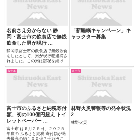
に。 富士市内で定期開催される
く学ぶことができる ...
「フジヤマフ...
名前さえ分からない 静
「新睡眠キャンペーン」キ
岡・富士市の飲食店で無銭
ャラクター募集
飲食した男が現行 …
静岡県富士市の飲食店で無銭飲食
をしたとして、男が現行犯逮捕さ
れました。この男は黙秘を続けて
いて名前も明かさない状況だとい
うことです。
富士市
富士市
富士市のふるさと納税寄付
林野火災警報等の発令状況
額、初の100億円超え トイ
2
レットペーパー …
林野火災
富士市 は６月２５日、２０２５
年度の ふるさと納税 寄付額が過
去最高の約１００億７千万円にな