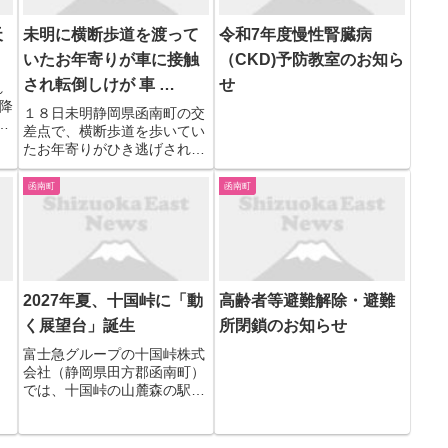
天
未明に横断歩道を渡って
令和7年度慢性腎臓病
いたお年寄りが車に接触
（CKD)予防教室のお知ら
され転倒しけが 車 …
せ
れ
降
１８日未明静岡県函南町の交
度
差点で、横断歩道を歩いてい
A
たお年寄りがひき逃げされけ
予
がをしました。警察は車の行
変
方を追っています。 １８日午
函南町
函南町
ま
前４時ごろ函南町間宮の交差
点で、横断歩道を横断してい
た町内に住む８４歳の男性に
車が接触しました。 男性は転
倒...
2027年夏、十国峠に「動
高齢者等避難解除・避難
く展望台」誕生
所閉鎖のお知らせ
富士急グループの十国峠株式
会社（静岡県田方郡函南町）
では、十国峠の山麓森の駅と
山頂パノラマテラスをつなぐ
鋼索鉄道設備「ケーブルカ
ー」に代わり、新たな交通手