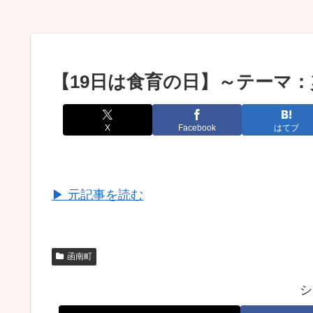
【19日は食育の日】～テーマ
X
Facebook
はてブ
▶ 元記事を読む
函南町
シ