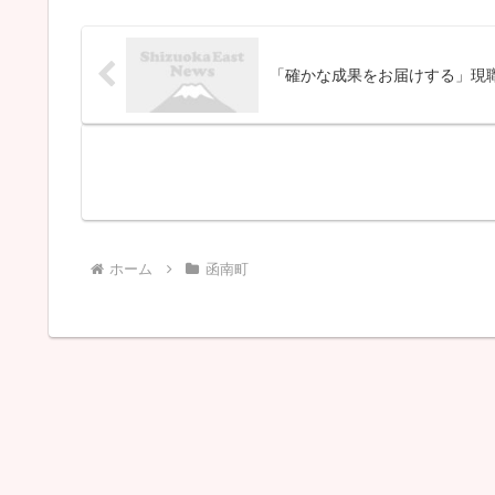
で逮捕されたのは函南町平井
の無職の男(７１)です。 警察
によりますと、男は１１日午
後５時ごろ酒に酔った状態で
「確かな成果をお届けする」現職
７０歳の妻と何らかのトラ
ブ...
ホーム
函南町