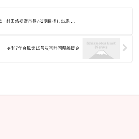
段である「スロープカー」を
2027年夏から運行開始予定で
す。 新スロープカーは「箱根
・村田悠裾野市長が2期目指し出馬 …
遊...
令和7年台風第15号災害静岡県義援金