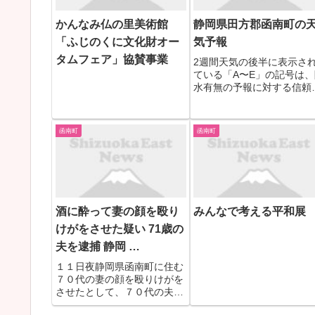
かんなみ仏の里美術館
静岡県田方郡函南町の
「ふじのくに文化財オー
気予報
タムフェア」協賛事業
2週間天気の後半に表示さ
ている「A〜E」の記号は、
水有無の予報に対する信頼
です（毎日10時頃更新）。
の方が高い信頼度があり、
報が的中しやすく、予報が
函南町
函南町
わりにくいことを表してい
す。
酒に酔って妻の顔を殴り
みんなで考える平和展
けがをさせた疑い 71歳の
夫を逮捕 静岡 …
１１日夜静岡県函南町に住む
７０代の妻の顔を殴りけがを
させたとして、７０代の夫が
逮捕されました。 傷害の疑い