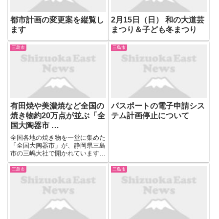
都市計画の変更案を縦覧し
2月15日（日） 和の大道芸
ます
まつり＆子ども冬まつり
三島市
三島市
有田焼や美濃焼など全国の
パスポートの電子申請シス
焼き物約20万点が並ぶ「全
テム計画停止について
国大陶器市 …
全国各地の焼き物を一堂に集めた
「全国大陶器市」が、静岡県三島
市の三嶋大社で開かれています。
【写真を見る】有田焼や美濃焼な
ど全国の焼き物約20万点が並ぶ
三島市
三島市
「全国大陶器市」開催＝静岡・三
島市 2月21日から三嶋大社で始ま
った「全国大陶器市」では...