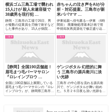
横浜ゴム三島工場で襲われ
赤ちゃんの泣き声をAIが分
15人けが 殺人未遂容疑で
析・対応提案。三島市が新
38歳男を現行犯 …
米パパママ …
静岡・三島市の工場で26日、男
伊東祐親へ俳句募る―伊東 （6時
が複数の従業員を刃物で刺すなど
間前） 廃棄物処理基本計画で答
した事件があり、15人が病院に
申焼却灰再資源化で修正盛り込む
運ばれました。 男は現場で現行
―伊東市 （6時間前） 大寒波に
犯逮捕されています。 26日午後4
初の災害反省会 広域情報発信に
三島市
三島市
時半ごろ、静岡・三島市にある横
意見―伊東市 （6時間前） 伊豆
浜ゴム三島工場の関係者から「5
市異動 主幹級以下 （6時間前）
～6人が刺されたスプレー液...
体験発表で後輩らにア...
【静岡】全国190店舗超！
ゲンジボタル 幻想的に舞
眉毛まつ毛パーマサロン
う 三島市の源兵衛川に淡
『ロレインブロウ …
い光跡
全国に190店舗以上展開している
三島市 の中心部を流れる源兵衛
眉毛まつ毛パーマサロンの『ロレ
川で、ゲンジボタルが舞い始め
インブロウ』が、静岡県三島市に
た。５月２６日夜も淡い光跡を描
新店舗である「ロレインブロウ
きながら川面を飛び交い、水辺の
三島広小路店」をオープン予定で
せせらぎに幻想的な光景が現れ
す！ 株式会社ロレインブロウ (所
た。 市内で環境保全に取り組む
在地：大阪府大阪市、代表取締
ＮＰＯ法人グラウンドワー ...
役：東 将大）が運営する、...