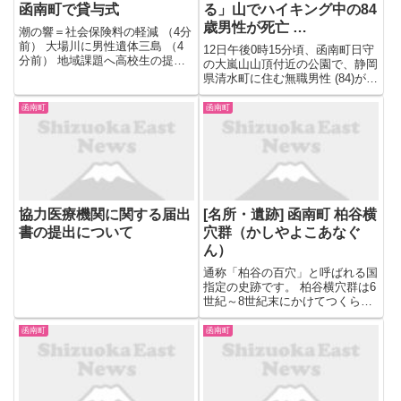
函南町で貸与式
る」山でハイキング中の84
歳男性が死亡 …
潮の響＝社会保険料の軽減 （4分
前） 大場川に男性遺体三島 （4
12日午後0時15分頃、函南町日守
分前） 地域課題へ高校生の提言
の大嵐山山頂付近の公園で、静岡
三島南高で探究発表 （4分前）
県清水町に住む無職男性 (84)が倒
いちごまつりのチャリティー販売
れているのを通行人がみつけ、
に寄せられた善意を寄付 伊豆の
「草むらに人が倒れている」と
函南町
函南町
国 （4分前） 北条義時に関する
119番通報しました。男性は意識
歴史講演会 ３１日 ...
不明の重体で病院に運ばれました
が、その後、死亡が確認...
協力医療機関に関する届出
[名所・遺跡] 函南町 柏谷横
書の提出について
穴群（かしやよこあなぐ
ん）
通称「柏谷の百穴」と呼ばれる国
指定の史跡です。 柏谷横穴群は6
世紀～8世紀末にかけてつくられ
た墓群です。横穴とは、古墳時代
後期に盛行した、丘陵斜面に穴を
函南町
函南町
横に掘って墓室とした埋葬様式の
お墓で「横穴墓」のことです。こ
こ柏谷横穴群は崖面に300 ...