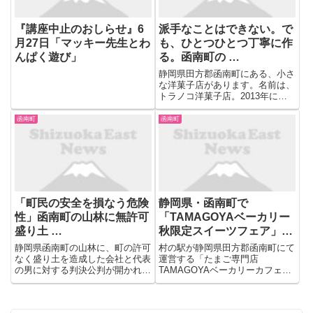
『講座中止のおしらせ』6
派手なことはできない。で
月27日「マッキー先生とわ
も、ひとつひとつ丁寧に作
んぱく遊び」
る。函南町の …
静岡県田方郡函南町にある、小さ
な洋菓子店があります。名前は、
トラノコ洋菓子店。2013年に創
業して以来、シンプルな素材で、
できたてのおいしさを大切にしな
函南町
函南町
がら、季節感のあるクッキーや焼
き菓子、甘すぎないシンプルなケ
ーキを、ひとつひとつ丁寧に作...
「町民の安全を損なう危険
静岡県・函南町で
性」函南町の山林に無許可
「TAMAGOYAベーカリー
盛り土 …
秋限定スイーツフェア」開
催
静岡県函南町の山林に、町の許可
村の駅が静岡県田方郡函南町にて
なく盛り土を造成した会社と代表
運営する「たまご専門店
の男に対する判決公判が開かれ、
TAMAGOYAベーカリーカフェ」
静岡地方裁判所沼津支部はいずれ
では11月30日までの期間、
も罰金50万円の判決を言い渡し
「TAMAGOYAベーカリー秋限定
ました。 判決を受けたのは、静
スイーツフェア」を開催する。