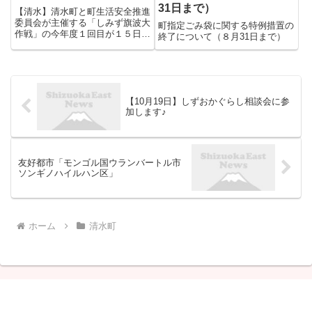
31日まで）
【清水】清水町と町生活安全推進
委員会が主催する「しみず旗波大
町指定ごみ袋に関する特例措置の
作戦」の今年度１回目が１５日、
終了について（８月31日まで）
役場庁舎横の国道２７４号沿いで
開かれた。町職員や同推進委員、
一般町民など約５０人が参加し
た。 ●この記事は会員限定です。
勝毎電子版に登録すると続きを
お...
【10月19日】しずおかぐらし相談会に参
加します♪
友好都市「モンゴル国ウランバートル市
ソンギノハイルハン区」
ホーム
清水町