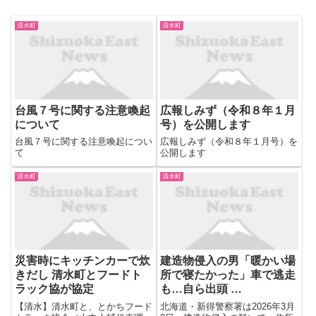
清水町
清水町
台風７号に関する注意喚起
広報しみず（令和８年１月
について
号）を公開します
台風７号に関する注意喚起につい
広報しみず（令和８年１月号）を
て
公開します
清水町
清水町
災害時にキッチンカーで炊
建造物侵入の男「暖かい場
きだし 清水町とフードト
所で寝たかった」車で逃走
ラック協が協定
も…自ら出頭 …
【清水】清水町と、とかちフード
北海道・新得警察署は2026年3月