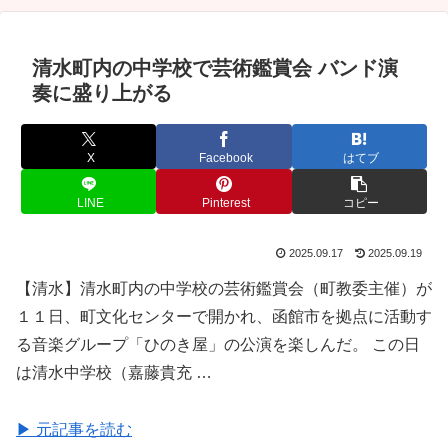
清水町内の中学校で芸術鑑賞会 バンド演
奏に盛り上がる
X
Facebook
はてブ
LINE
Pinterest
コピー
2025.09.17
2025.09.19
【清水】清水町内の中学校の芸術鑑賞会（町教委主催）が
１１日、町文化センターで開かれ、函館市を拠点に活動す
る音楽グループ「ひのき屋」の公演を楽しんだ。 この日
は清水中学校（嘉藤貴充 …
▶ 元記事を読む