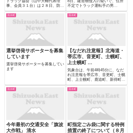
トラック協会（山中大輔代表理
8日、建造物侵入の疑いで、住所
事、会員３１台）は２８日、防災
不定でトラック運転手の男
に関する協定を締結した。協会員
（50）を逮捕しました。 男は1月
は災害発生時にキッチンカーを繰
4日午後7時すぎから5日午前6時
清水町
清水町
り出し、避難所などで炊き出しを
ごろまでの間、清水町にある会社
行う。同協会が管 ...
の事務所に正当な理由なく侵入し
た疑いが持たれています。 ...
選挙啓発サポーターを募集
【なだれ注意報】北海道・
しています
帯広市、音更町、士幌町、
上士幌町 …
選挙啓発サポーターを募集してい
ます
気象台は、午前4時45分に、なだ
れ注意報を帯広市、音更町、士幌
町、上士幌町、鹿追町、新得町、
清水町、芽室町、中札内村、更別
村、大樹町、広尾町、幕別町、池
清水町
清水町
田町、豊頃町、本別町、足寄町、
陸別町、浦幌町に発表しました。
十勝地方では、22日昼前ま...
今年最初の交通安全「旗波
町指定ごみ袋に関する特例
大作戦」 清水
措置の終了について（８月