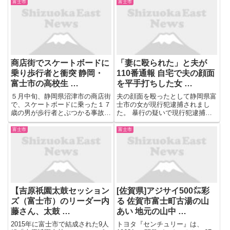
ために看護師が輸液で薬剤を投与
富士市
富士市
しました。患者1人に対してそれ
ぞれ別々の看護師が投与しました
が、2人の看護師ともに、薬剤
の...
商店街でスケートボードに
「妻に殴られた」と夫が
乗り歩行者と衝突 静岡・
110番通報 自宅で夫の顔面
富士市の高校生 …
を平手打ちした女 …
５月中旬、静岡県沼津市の商店街
夫の顔面を殴ったとして静岡県富
で、スケートボードに乗った１７
士市の女が現行犯逮捕されまし
歳の男が歩行者とぶつかる事故が
た。 暴行の疑いで現行犯逮捕さ
ありました。警察は８日に道路交
れたのは、富士市に住むパート従
通法違反の疑いで、この少年を静
業員の女（４１）です。警察によ
富士市
富士市
岡家裁沼津支部に送致しました。
りますと、女は４日午後９時半ご
道路交通法違反の疑いで家裁に送
ろ、自宅で夫の顔面を平手打ちし
致されたのは、富士市の高校生...
た疑いが持たれています。 「妻
に...
【吉原祇園太鼓セッション
[佐賀県]アジサイ500㍍彩
ズ（富士市）のリーダー内
る 佐賀市富士町古湯の山
藤さん、太鼓 …
あい 地元の山中 …
2015年に富士市で結成された9人
トヨタ『センチュリー』は、