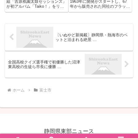
組「吉原祇園太鼓セッションズ」
1963年に開発がスタートし、67
が初アルバム「Taiko！」をリリ
年から販売された同社のフラッグ
ースした。地元の吉原祇園祭のお
シップモデル。官公庁の公用車や
はやしをバンドサウンドに取り入
大手企業のトップが使う車として
れる独自のスタイルを突き詰めた
知られ、御料車も同車がベースと
11曲を収録。伝統文化への敬意
なっている。量産型の車とは異な
と、新しい音楽への好奇...
る生産ラインで「クラフトマン
〔いぬやど新掲載〕静岡県・熱海市のペ
（...
ットと泊まれる絶景 …
全国高校クイズ選手権で初優勝した沼津
東高校の生徒ら市長に優勝 …
ホーム
富士市
静岡県東部ニュース