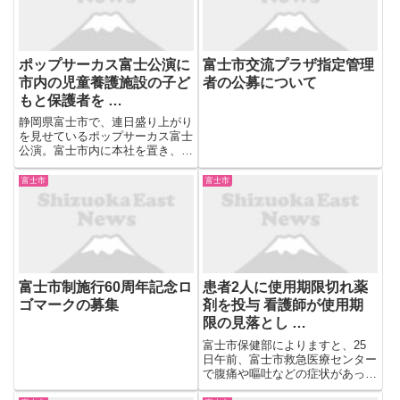
ポップサーカス富士公演に
富士市交流プラザ指定管理
市内の児童養護施設の子ど
者の公募について
もと保護者を …
静岡県富士市で、連日盛り上がり
を見せているポップサーカス富士
公演。富士市内に本社を置き、総
合建築資材を取り扱う「マルダ
イ」が市内の児童養護施設の子ど
富士市
富士市
もと保護者を、無料でポップサー
カスにご招待しようと富士市を訪
れました。 式では ...
富士市制施行60周年記念ロ
患者2人に使用期限切れ薬
ゴマークの募集
剤を投与 看護師が使用期
限の見落とし …
富士市保健部によりますと、25
日午前、富士市救急医療センター
で腹痛や嘔吐などの症状があった
患者2人に対して症状を緩和する