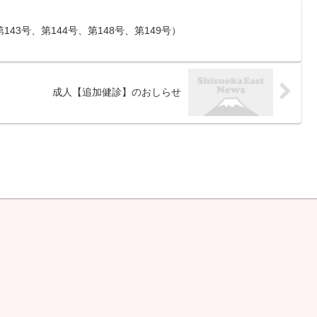
善―伊東市長選 （1分前） 熱
海海上花火大会 来年度日程決
43号、第144号、第148号、第149号）
まる （1分前...
成人【追加健診】のおしらせ