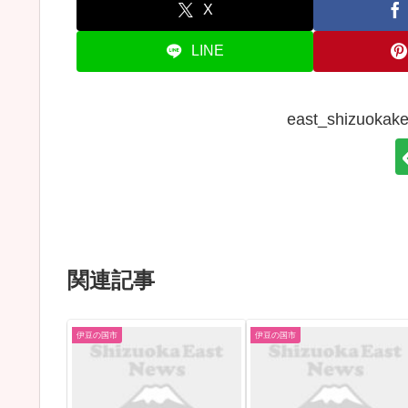
X
LINE
east_shizuo
関連記事
伊豆の国市
伊豆の国市