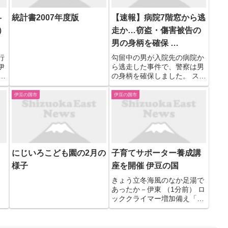
―
統計書2007年度版
【速報】病院7階窓から逃
）
走か…窃盗・傷害被告の
男の身柄を確保 …
行
勾留中の男が入院先の病院か
伊
ら逃走した事件で、警察は男
喜
の身柄を確保しました。 スー
人
パーで食品を盗み、警備員に
下
ケガをさせた常習累犯窃盗と
伊豆の国市
伊豆の国市
・
傷害の罪で9月に起訴されて
1
いた住居不定・無職の島田健
報
太郎 被告（54）は、12月5日
午前1時15分頃から午前...
にじいろこども園の2月の
子育てサポーター養成講
様子
座を開催 伊豆の国
きょう立冬海風のなか足湯で
あったか－伊東 （1分前） ロ
ッククライマー増加備え「犬
おとし」で崖下救助訓練 広域
化後初 （1分前） 黒坪則之氏
が出馬表明 医療福祉を徹底改