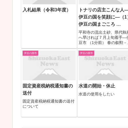
入札結果（令和3年度）
トナリの店主こんな人
伊豆の国を笑顔に―（1
伊豆の国まごころ …
平和寺の流出土砂、県代執
へ早ければ７月上旬着手―
豆市 （1分前） 春の叙勲－
びの受章者 （1分前） 旬・
＝災害備え 地域連携強化 
伊豆の国市
伊豆の国市
田署長・平野泰弘（ひらの
やすひろ）警視（５２） （
分前） 会議で活動報告、情
共有 対島地域ふる...
固定資産税納税通知書の
水道の開始・休止
送付
水道の使用をしたい
固定資産税納税通知書の送付
について