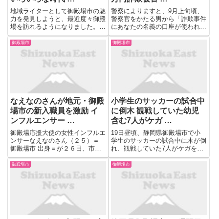
地域ライターとして御殿場市の魅
警察によりますと、9月上旬頃、
力を発見しようと、最近度々御殿
警察官をかたる男から「詐欺事件
場を訪れるようになりました。
にあなたの名義の口座が使われて
昨年の年末に御殿場馬車鉄道が廃
いることが分かった」と男性に電
止から90年振りによみがえった
話があり、その後、検察官をかた
御殿場市
御殿場市
というニュースを見たことを思い
る男から「事件について調べるた
出し、馬車鉄道について調べてみ
め、あなたが管理するお金を全て
ると、御殿場馬車鉄道は ...
振り込んでほしい」などと電話
が...
なえなのさんが地元・御殿
小学生のサッカーの試合中
場市の新入職員を激励 イ
に倒木 観戦していた幼児
ンフルエンサー …
含む7人がケガ …
御殿場応援大使の女性インフルエ
19日昼頃、静岡県御殿場市で小
ンサーなえなのさん（２５）＝
学生のサッカーの試合中に木が倒
御殿場市 出身＝が２６日、市役
れ、観戦していた7人がケガをし
所を訪れ新入職員２７人を激励し
ました。うち1人は長期入院が必
た。若手の活力になることを期待
要だということです。19日正午
御殿場市
御殿場市
した企画で、情報発信方法を学ぶ
頃、御殿場市 神山にあるサッカ
研修として実施した。 ...
ー場で高さ20メートルほどの木
が倒れました。消防によります
と...