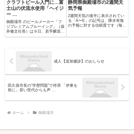
クラフトビール入門に…富
静岡県御殿場市の2週間天
士山の伏流水使用「ヘイジ
気予報
ー …
2週間天気の後半に表示されてい
る「A〜E」の記号は、降水有無
御殿場市 のビールメーカー「フ
の予報に対する信頼度です（毎日
ジプレミアムブルーイング」（坂
10時頃更新）。Aの方が高い信頼
井修文社長）は９日、若手醸造家
度があり、予報が的中しやすく、
が考案した 富士山 の伏流水１０
予報が変わりにくいことを表して
０％使用のクラフトビール「ヘイ
います。
ジー・セッション・エール」を発
売した。 次世代の醸造 ...
成人【追加健診】のおしらせ
田久保市長の“学歴問題”で停滞 「伊東を
前に」若い世代からも声 …
ホーム
御殿場市