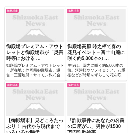
御殿場市
御殿場市
御殿場プレミアム・アウト
御殿場高原 時之栖で春の
レットと御殿場市が「災害
花見イベント – 富士山麓に
時等における …
咲く約5,000本の …
御殿場プレミアム・アウトレット
主役は、園内に咲く約5,000本の
（所在地：静岡県御殿場市、運
桜。河津桜やソメイヨシノ、八重
営：三菱地所・サイモン株式会
桜などが時期をずらして花を咲か
社、以下「三菱地所・サイモ
せ、チューリップやクリスマスロ
ン」）は、「災害時等における施
ーズも咲き、桜とあわせて花々が
御殿場市
御殿場市
設の利用に関する協定」を、
園内を彩る。雄大な富士山と自然
2024年7月5日（金）に御殿場市
の中で、散策しながら春の景色を
（静岡県）と締結しました。 本
見て回れるのがポイントだ。
協定締結...
【御殿場市】見どころたっ
「詐欺事件にあなたの名義
ぷり！ 古代から現代まで
の口座が…」男性が1500
いろいろな時代 …
万円詐欺被害 …