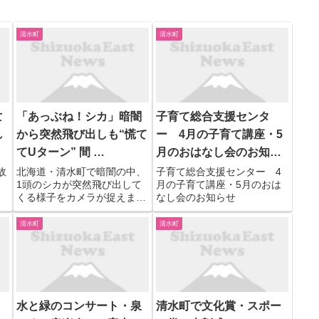
清水町
清水町
亡
「あっぶね！シカ」暗闇
子育て総合支援センタ
れ
から突然飛び出しも“慌て
ー 4月の子育て講座・5
てUターン” 間 …
月のおはなし会のお知ら
せ
故
北海道・清水町で暗闇の中、
子育て総合支援センター 4
。
1頭のシカが突然飛び出して
月の子育て講座・5月のおは
くる様子をカメラが捉えまし
なし会のお知らせ
た。 目撃者： びっくり。体
長2メートルの大きなオスの
清水町
清水町
シカが飛び出してきて、慌て
て急ブレーキを踏んで、間一
髪でぶつからずに済んだ。シ
カも僕の車に気づいてびっく
りし...
１
水と緑のコンサート・泉
清水町で文化賞・スポー