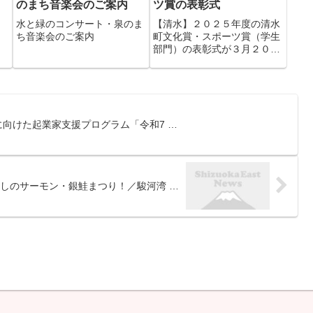
のまち音楽会のご案内
ツ賞の表彰式
水と緑のコンサート・泉のま
【清水】２０２５年度の清水
ち音楽会のご案内
町文化賞・スポーツ賞（学生
部門）の表彰式が３月２０
日、町文化センターで開かれ
た。文化賞は８個人６団体、
スポーツ賞は３１個人４団体
が受賞した。 町教委の主催
...
に向けた起業家支援プログラム「令和7 …
しのサーモン・銀鮭まつり！／駿河湾 …