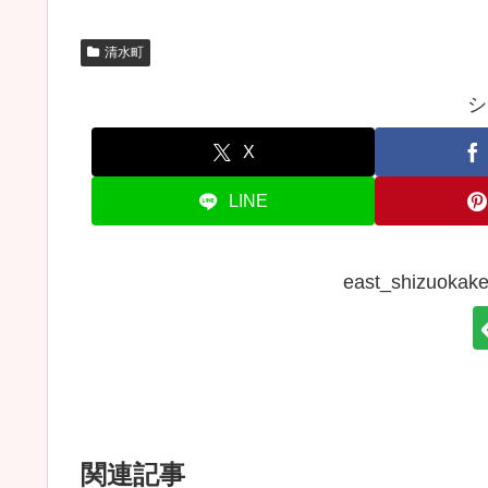
清水町
シ
X
LINE
east_shizuo
関連記事