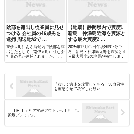
の書道家浅川さん個展 （16分
新宿区、代表取締役：松山知樹、
前） カレー作りや火...
以下：温故知新）が運営するホ...
陰部を露出し従業員に見せ
【地震】静岡県内で震度1
つける 会社員の46歳男を
新島・神津島近海を震源と
逮捕 周辺地域で …
する最大震度2 …
東伊豆町にある店舗内で陰部を露
2025年12月02日午後8時07分ご
出したとして、南伊豆町に住む会
ろ、新島・神津島近海を震源とす
社員の男が逮捕されました。 公
る最大震度2の地震が発生しまし
然わいせつ容疑で逮捕されたのは
た。 静岡県内では震度1の揺れが
南伊豆町下賀茂に住む会社員の男
観測されています。 最大震度2を
（46）で、12月13日午後3時頃、
観測したのは東京都です。 この
東伊豆町にある店舗内で陰部を露
地震による津波の心配はありませ
出し、従業員に見せつけた...
ん。 震源の深さは...
「殺して遺体を放置してある」56歳男性
を窒息させて殺害した疑い …
「THREE」初の常設アウトレット店、御
殿場プレミアム …