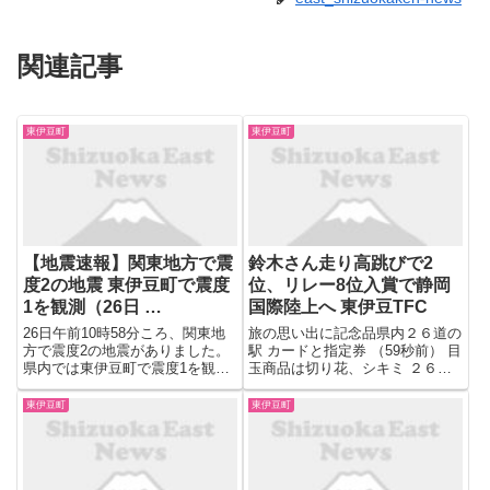
関連記事
東伊豆町
東伊豆町
【地震速報】関東地方で震
鈴木さん走り高跳びで2
度2の地震 東伊豆町で震度
位、リレー8位入賞で静岡
1を観測（26日 …
国際陸上へ 東伊豆TFC
26日午前10時58分ころ、関東地
旅の思い出に記念品県内２６道の
方で震度2の地震がありました。
駅 カードと指定券 （59秒前） 目
県内では東伊豆町で震度1を観測
玉商品は切り花、シキミ ２６日
しています。 震源地は千葉県南
に日曜朝市―熱海・渚小公園
東沖、震源の深さは60km、地震
（59秒前） ４月２４日 （59秒
東伊豆町
東伊豆町
の規模はM3.9と推定されます。
前） 潮の響＝武器輸出解禁 （59
秒前） わたしが○○です＝松崎町
副町長 西ケ谷一...