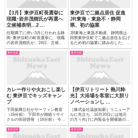
【3月】東伊豆町長選挙に
東伊豆で二拠点居住 促進
現職･岩井茂樹氏が再選へ
JR東海・東急不・静岡
立候補表明…2 …
県、初の協業
任期満了に伴い3月に行われる静
JR東海と東急不動産、静岡県は
岡･東伊豆町の町長選挙に、現職
同県東伊豆町で二拠点居住を広げ
の岩井茂樹氏が、24日、立候補
るため初の協業に踏み出した。東
を表明しました。東伊豆町長選へ
急不のアプリ利用者に無料の体験
の立候補はこれで2人目となり、
企画を催すほか、実際に始める人
東伊豆町
東伊豆町
選挙戦になる見込みです。 静岡･
の東海道新幹線料金をポイント還
東伊豆町の町長選挙に立候補を表
元する。移住よりも負担の少ない
明したのは、現職の岩井茂樹氏...
二拠点居住で温泉や海の幸の魅
力...
カレー作りや火おこし楽し
【伊豆リトリート 熱川粋
む 東伊豆でキッズキャン
光】大浴場を客室に大胆リ
プ
ノベーションし …
下田振興公社がサーフィン教室
［株式会社温故知新］リニューア
（16分前） 下田市が雑紙リサイ
ルに先立ち、10月20日には地元
クルの街頭啓発 （16分前） 今月
の方々向けに内覧会を開催旅の目
閉園下田保育所園児に鉛筆贈る
的地となる宿（＝デスティネーシ
シモダダダー実行委 （16分前）
ョンホテル）をプロデュースする
東伊豆町
東伊豆町
前衛・絵画風表現の１４点 下田
株式会社温故知新（本社：東京都