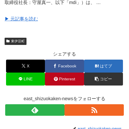
取締役社長：守屋真一、以下「mdi」）は、 …
▶ 元記事を読む
東伊豆町
シェアする
X
Facebook
はてブ
LINE
Pinterest
コピー
east_shizuokaken-newsをフォローする
east_shizuokaken-news