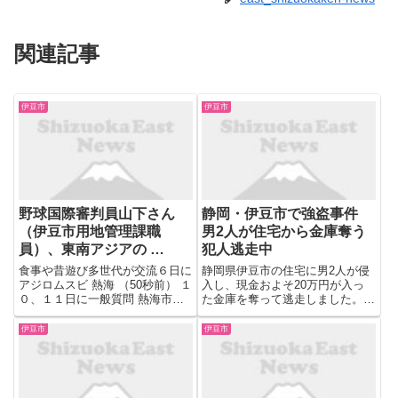
関連記事
伊豆市
伊豆市
野球国際審判員山下さん
静岡・伊豆市で強盗事件
（伊豆市用地管理課職
男2人が住宅から金庫奪う
員）、東南アジアの …
犯人逃走中
食事や昔遊び多世代が交流６日に
静岡県伊豆市の住宅に男2人が侵
アジロムスビ 熱海 （50秒前） １
入し、現金およそ20万円が入っ
０、１１日に一般質問 熱海市議
た金庫を奪って逃走しました。警
会定例会 （50秒前） 来春の町長
察は強盗事件とみて、逃げた男ら
選への出馬明言せず 岩井・東伊
の行方を追っています。 警察に
伊豆市
伊豆市
豆町長 （50秒前） 東伊豆町議会
よりますと、7日午前2時50分ご
１２月定例会開会 一般質問は５
ろ、伊豆市修善寺の温泉街にある
人 （50秒前）...
住宅に男2人が侵入し、寝てい...