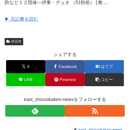
防など１２団体―伊東・デュオ （51秒前） [ 教 …
▶ 元記事を読む
伊豆市
シェアする
X
Facebook
はてブ
LINE
Pinterest
コピー
east_shizuokaken-newsをフォローする
east_shizuokaken-news