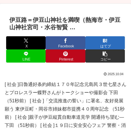
伊豆路＝伊豆山神社を満喫（熱海市・伊豆
山神社宮司・水谷智賢 …
X
Facebook
はてブ
LINE
Pinterest
コピー
2025.10.04
[ 社会 ]日魯通好条約締結１７０年記念元島民３世七星さん
とプロレスラー蝶野さんがトークショーや撮影会 下田
（51秒前） [ 社会 ]「交流推進の誓い」に署名、友好発展
願う 東伊豆町・岡谷市姉妹都市提携４０周年記念 （51秒
前） [ 社会 ]親子が伊豆縦貫自動車道見学 開通待ち望む―
下田 （51秒前） [ 社会 ]１９日に安全安心フェア 警察・消