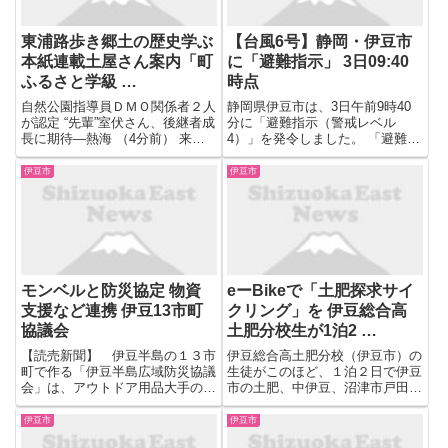
東浦路歩き郷土の歴史学ぶ
【台風6号】静岡・伊豆市
本紙連載土屋さん案内「町
に「避難指示」 3日09:40
ふるさと学級 …
時点
自然公園指導員ＤＭＯ関係者２人
静岡県伊豆市は、3日午前9時40
が認定 “先輩”室伏さん、後継者成
分に「避難指示（警戒レベル
長に期待―熱海 （4分前） 来月
4）」を発令しました。 「避難指
１０～１２日 ケーブルカー運休
示（警戒レベル4）」が発令され
―十国峠 （4分前） 日展準会員
たのは小土肥の176世帯 292人で
伊豆市
伊豆市
２人と作品展示 日本画家坂本さ
す。 「避難指示」で避難の対象
ん １３～１８日に都内 （4分
となる人は、水害や土砂災害の可
前） ４会場でロコトレ...
能性がある危険な場所にい...
モンベルと防災協定 物資
eーBikeで「土肥探求サイ
支援など連携 伊豆13市町
クリング」を 伊豆総合高
協議会
土肥分校生が1泊2 …
【読売新聞】 伊豆半島の１３市
伊豆総合高土肥分校（伊豆市）の
町で作る「伊豆半島広域防災協議
生徒がこのほど、１泊２日で伊豆
会」は、アウトドア用品大手のモ
市の土肥、中伊豆、沼津市戸田を
ンベル（本社・大阪市）と、災害
ｅ−Ｂｉｋｅ（高性能電動アシス
発生時の支援連携などを図る防災
ト付き自転車）で巡る「土肥探求
伊豆市
伊豆市
協定を締結した。 大規模な地震
サイクリング」のモニターツアー