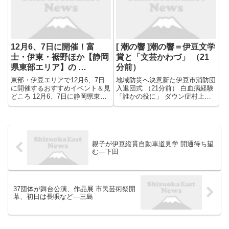
被害に見舞われた能登半島と同様
を開いた。 伊豆南 ...
に、１３市町の大半が半 ...
12月6、7日に開催！富
[ 潮の響 ]潮の響＝伊豆文学
士・伊東・裾野ほか【静岡
賞と「文芸かわづ」 （21
県東部エリア】の …
分前）
東部・伊豆エリアで12月6、7日
地域防災へ決意新た伊豆市消防団
に開催するおすすめイベント＆見
入退団式 （21分前） 白血病経験
どころ 12月6、7日に静岡県東
「誰かの役に」 ダウン症村上さ
部・伊豆エリアで開催予定のイベ
ん（伊豆の国）ヘアドネ 両親に
ントから、アットエス編集部イチ
見守られ２回目５０センチ （21
オシのものをピックアップしまし
分前） 伊東市民劇場が大人たち
た。ぜひ、参考にしてください！
の楽芸会開催 ８団体が成果披露
※イベントは随時更新中 西...
（21分前） 珠算合格...
親子が伊豆縦貫自動車道見学 開通待ち望
む―下田
37団体が舞台公演、作品展 市民芸術祭開
幕、初日は長唄など―三島