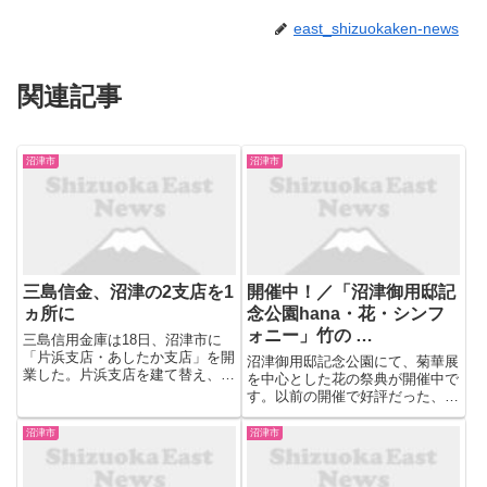
east_shizuokaken-news
関連記事
沼津市
沼津市
三島信金、沼津の2支店を1
開催中！／「沼津御用邸記
ヵ所に
念公園hana・花・シンフ
ォニー」竹の …
三島信用金庫は18日、沼津市に
「片浜支店・あしたか支店」を開
沼津御用邸記念公園にて、菊華展
業した。片浜支店を建て替え、同
を中心とした花の祭典が開催中で
市内のあしたか支店を店舗内店舗
す。以前の開催で好評だった、竹
として移した。支店内には多目的
のインスタレーションアートや夜
ホールを設置し、地元企業や市民
間ライトアップ、今年９月に青森
沼津市
沼津市
が利用できる。2階建てで延べ床
で開催された「第16回みなとオ
面積は約770平方メートル。両...
アシスSea級グルメ全国大会inあ
おもり」で優勝した沼津あじ...