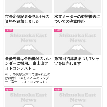
市長定例記者会見5月分の
水道メーターの盗難被害に
資料を追加しました
ついての注意喚起
沼津市
沼津市
最優秀賞は金融機関のカレ
第79回沼津夏まつりTシャ
ンダーに採用… 富士山フ
ツを販売します
ォトコンテスト …
4日、静岡県沼津市で開かれたの
は静岡中央銀行2026年カレンダ
ー「富士山フォトコンテスト」の
表彰式です。 15回目を迎えた
2025年は県内外から511点の応募
沼津市
沼津市
があり、その中から6作品が入賞
しました。 最優秀賞に選ばれた
のは神奈川県藤沢市に住...