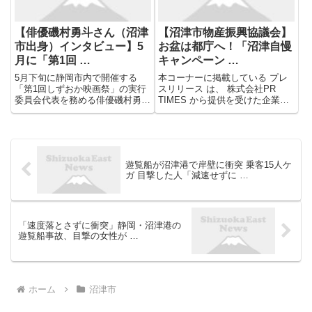
【俳優磯村勇斗さん（沼津
【沼津市物産振興協議会】
市出身）インタビュー】5
お盆は都庁へ！「沼津自慢
月に「第1回 …
キャンペーン …
5月下旬に静岡市内で開催する
本コーナーに掲載している プレ
「第1回しずおか映画祭」の実行
スリリース は、 株式会社PR
委員会代表を務める俳優磯村勇斗
TIMES から提供を受けた企業等
さん（沼津市出身）。2024年、
の プレスリリース を原文のまま
沼津市で行ったプレイベントには
掲載しています。弊社が、掲載し
延べ約3000人が詰めかけた。手
ている製品やサービスを推奨した
応えを得て、いよいよ本格的にプ
り、 プレスリリース の内容を保
ロジェクトを稼働する。映画祭...
証したりするものでは...
遊覧船が沼津港で岸壁に衝突 乗客15人ケ
ガ 目撃した人「減速せずに …
「速度落とさずに衝突」静岡・沼津港の
遊覧船事故、目撃の女性が …
ホーム
沼津市