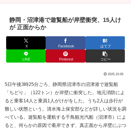
静岡・沼津港で遊覧船が岸壁衝突、15人け
が 正面からか
X
Facebook
はてブ
LINE
Pinterest
コピー
2025.10.05
5日午後3時25分ごろ、静岡県沼津市の沼津港で遊覧船
「ちどり」（122トン）が岸壁に衝突した。地元消防によ
ると乗客14人と乗員1人がけがをした。うち2人は歩行が
難しい状態という。清水海上保安部などが詳しい状況を調
べている。遊覧船を運航する千鳥観光汽船（沼津市）によ
ると、何らかの原因で着岸できず、真正面から岸壁にぶつ