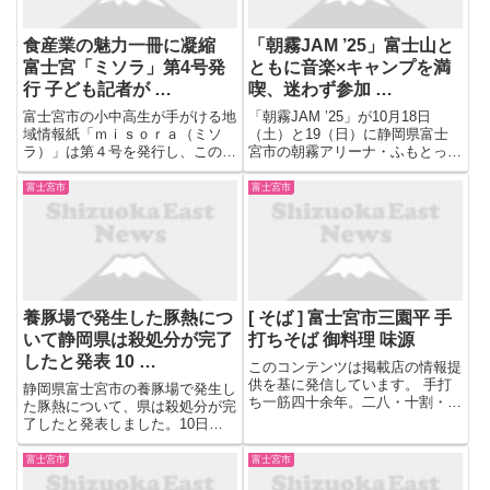
食産業の魅力一冊に凝縮
「朝霧JAM ’25」富士山と
富士宮「ミソラ」第4号発
ともに音楽×キャンプを満
行 子ども記者が …
喫、迷わず参加 …
富士宮市の小中高生が手がける地
「朝霧JAM ’25」が10月18日
域情報紙「ｍｉｓｏｒａ（ミソ
（土）と19（日）に静岡県富士
ラ）」は第４号を発行し、このほ
宮市の朝霧アリーナ・ふもとっぱ
ど、完成発表会を市内で開いた。
らにて開催される。開催25周年
子ども記者２５人が富士宮の
の節目を迎えたキャンプインフェ
富士宮市
富士宮市
「食」をテーマに取材して記事を
スを楽しむべく、魅力的なライン
執筆。全国に誇れる富士宮 ...
ナップや数々の見どころ、初心者
47NEWSに掲載の記事・写真の...
に向けた充実・・・ .....
養豚場で発生した豚熱につ
[ そば ] 富士宮市三園平 手
いて静岡県は殺処分が完了
打ちそば 御料理 味源
したと発表 10 …
このコンテンツは掲載店の情報提
供を基に発信しています。 手打
静岡県富士宮市の養豚場で発生し
ち一筋四十余年。二八・十割・粗
た豚熱について、県は殺処分が完
挽き・田舎・変わりそば。それぞ
了したと発表しました。10日に
れに個性豊かな選べるそばが自慢
すべての作業が完了する予定で
です。 当店自慢のそばは5種類。
す。 ５日に富士宮市の養豚場
富士宮市
富士宮市
のどごしの良い二八そば、通好み
で、豚熱の感染が確認されたこと
の十割、山芋の入った ...