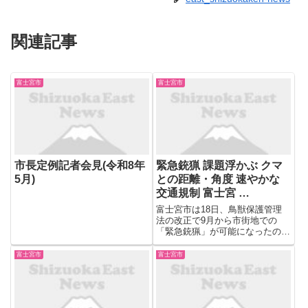
関連記事
富士宮市
富士宮市
市長定例記者会見(令和8年
緊急銃猟 課題浮かぶ クマ
5月)
との距離・角度 速やかな
交通規制 富士宮 …
富士宮市は18日、鳥獣保護管理
法の改正で9月から市街地での
「緊急銃猟」が可能になったのを
受けて関係機関や団体と共同実施
した訓練の結果を公表した。県内
富士宮市
富士宮市
では緊急銃猟の実施例がなく、参
加者からは「本当にできるのだろ
うか」と不安の声も出ていたが、
市...