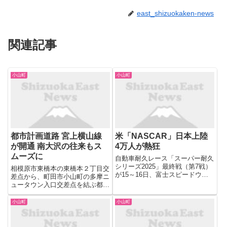
east_shizuokaken-news
関連記事
小山町
小山町
都市計画道路 宮上横山線
米「NASCAR」日本上陸
が開通 南大沢の往来もス
4万人が熱狂
ムーズに
自動車耐久レース「スーパー耐久
シリーズ2025」最終戦（第7戦）
相模原市東橋本の東橋本２丁目交
が15～16日、富士スピードウェ
差点から、町田市小山町の多摩ニ
イ（静岡県小山町）で開催され
ュータウン入口交差点を結ぶ都市
た。米国を代表する自動車レース
計画道路・宮上横山線が９月27
「NASCAR（ナスカー）」車両
日に開通した。区間の相互アクセ
小山町
小山町
が走行するイベントが行われ、過
スの向上などを目的に２０１６年
去最多の延べ4万400人...
から整備が進められてきた道路
で、国道16号の南橋本一丁目交