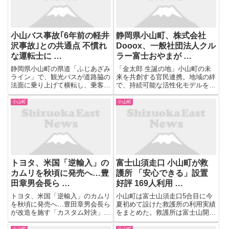
差...
小山バス事故｢6年前の軽井
静岡県小山町、株式会社
沢事故｣との共通点 不慣れ
Dooox、一般社団法人クル
な運転士に …
ラー富士おやまが …
静岡県小山町の県道「ふじあざみ
「金太郎 生誕の地」小山町の未
ライン」で、観光バスが道路脇の
来を共創する官民連携。地域の絆
法面に乗り上げて横転し、乗客1
で、持続可能な活性化モデルを築
人が死亡、26人が重軽傷を負う
く。 静岡県駿東郡小山町（町
という甚大な事故が発生してか
長：込山 正秀）、株式会社
小山町
小山町
ら、もうすぐ1カ月が経つ。 当初
Dooox（本社：東京都品川区、代
は車両トラブルや飲酒運転など、
表取締役：久保寺 亮介）、一般
さまざまな原因が臆測として ....
社団法人クルラー富士おやま（所
在...
トヨタ、米国「逆輸入」の
富士山須走口 小山町が救
カムリを秋頃に発売へ…豊
護所 「安心できる」設置
田章男会長ら …
好評 169人利用 …
トヨタ、米国「逆輸入」のカムリ
小山町は富士山須走口5合目に今
を秋頃に発売へ…豊田章男会長ら
夏初めて設けた救護所の利用実績
が改造を施す「カスタム対決」も
をまとめた。救護所は富士山開山
...
期間の7月10日～9月10日に設け
られ、利用者は計169人だった。
小山町
小山町