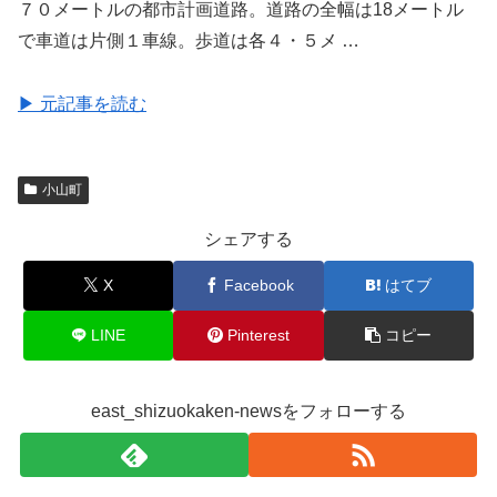
７０メートルの都市計画道路。道路の全幅は18メートル
で車道は片側１車線。歩道は各４・５メ …
▶ 元記事を読む
小山町
シェアする
X
Facebook
はてブ
LINE
Pinterest
コピー
east_shizuokaken-newsをフォローする