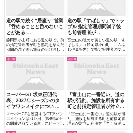
道の駅で続く“居座り”営業
道の駅「すばしり」でトラ
「呑めることと呑めないこ
ブル 指定管理期間満了後
とがある …
も前管理者が …
静岡県小山町にある道の駅で、前
富士山の眺めが美しい道の駅「す
の指定管理者が町と協定を結んだ
ばしり」（静岡県小山町、ＪＡふ
期間の満了後も施設の明け渡しに
じ伊豆管内）で指定管理者の交代
応じず営業を続けている問題で、
に絡むトラブルが起きている。3
同町の込山正秀 町長は「呑める
月31日まで指定管理者だった観
小山町
小山町
ことと呑めないことがある」と前
光開発株式会社（静岡県小山市）
指定管理者側を非難した。 小山
が、指定期間満了後も「暫定的
町にある「道の駅 ...
に」道の駅の営業を継続。町は
「法...
スーパーGT 坂東正明代
「富士山に一番近い」道の
表、2027年シーズンのタ
駅が混乱、施設を所有する
イヤワンメイクについ …
町と前指定管理者が対立…
利用客「早く解消を」
スーパーGTを運営するGTアソシ
「富士山に一番近い」道の駅が混
エイションは8月2日、第4戦富士
乱、施設を所有する町と前指定管
の開催されている富士スピードウ
理者が対立…利用客「早く解消
ェイ（静岡県駿東郡小山町）にお
を」 ...
いて坂東正明代表による定例会見
小山町
小山町