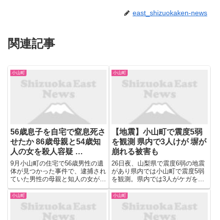
east_shizuokaken-news
関連記事
小山町
小山町
56歳息子を自宅で窒息死さ
【地震】小山町で震度5弱
せたか 86歳母親と54歳知
を観測 県内で3人けが 塀が
人の女を殺人容疑 …
崩れる被害も
9月小山町の住宅で56歳男性の遺
26日夜、山梨県で震度6弱の地震
体が見つかった事件で、逮捕され
があり県内では小山町で震度5弱
ていた男性の母親と知人の女が男
を観測。県内では3人がケガをし
性を殺害した疑いが強まり警察は
ました。またブロック塀が崩れる
3日、2人を殺人の疑いで逮捕し
などの被害も確認されています。
小山町
小山町
ました。 9月小山町の住宅で56歳
男性の遺体が見つかった事件で、
逮捕されていた男性の母親...