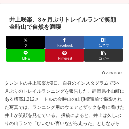
井上咲楽、3ヶ月ぶりトレイルランで笑顔
金時山で自然を満喫
X
Facebook
はてブ
LINE
Pinterest
コピー
2025.10.09
タレントの井上咲楽が9日、自身のインスタグラムで3ヶ
月ぶりのトレイルランニングを報告した。静岡県小山町に
ある標高1,212メートルの金時山の山頂標識前で撮影され
た写真では、ランニング用のウェアとザックを身に着けた
井上が笑顔を見せている。 投稿によると、井上は久しぶ
りの山ランで「ひいひい言いながら走った」としながら