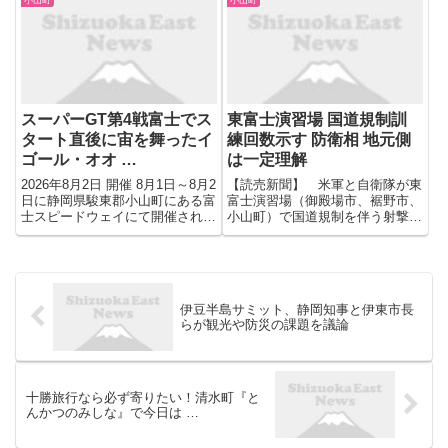
を実施した。
スーパーGT第4戦富士でス
東富士演習場 国道規制訓
タート直後に宙を舞ったイ
練回数示す 防衛相 地元側
ゴール・オオ …
は一定理解
2026年8月2日 開催 8月1日～8月2
【読売新聞】 米軍と自衛隊が東
日に静岡県駿東郡小山町にある富
富士演習場（御殿場市、裾野市、
士スピードウェイにて開催された
小山町）で国道規制を伴う射撃訓
スーパーGT 第4戦「2026
練を年に複数回計画していること
AUTOBACS SUPER GT Round4
を巡り、小泉防衛相と地元の首長
FUJI GT 300km RACE」にて、
らが１１日、御殿場市内で会談し
雨上がりで濡...
た。小泉防衛相は会談の冒頭で
「訓練を地域の皆さまが不 ...
伊豆半島サミット、静岡知事と伊東市長
らが観光や防災の課題を議論
十勝旅行なら必ず寄りたい！清水町『と
んかつのみしな』で今日は …