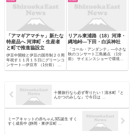
よる河津町の土砂災害で早期復旧
しました。 「すごく華やか。ち
と安全対策を 県議会・自民改革
ょうど菜の花とのコントラストが
会議が鈴木知事に提言＝静岡 9...
いい」 伊豆地方では、日中の
最...
「アマギアマチャ」新たな
リアル東浦路（18）河津・
特産品へ 河津町・生産者
縄地峠―下田・白浜神社
と町で推進協設立
「コール・アンダンテ」―小さな
秋のコンサート三島拠点 （1分
伊豆中開校と伊豆の国市制２０周
前） サイエンスショーで環境問
年祝す１１月１５日にグリーンコ
題学ぶ らんま先生の実験に子ど
ンサート―伊豆市 （1分前） 工
もたち大喜び （1分前） 境内に
事４件入札公募受け付け―熱海
桜の花飾り お会式に合わせ 龍源
（1分前） 横断歩道で下校指導
寺―伊豆の国市大仁 （1分前）
秋の交通運動、第一小で安全啓発
下田市芸術祭 書や工芸品...
―熱海 （1分前） 講演者、中尾
さん著書紹介 熱海図書館...
十勝旅行なら必ず寄りたい！清水町『と
んかつのみしな』で今日は …
ミーアキャットの赤ちゃん3匹誕生 すく
すく成長中 (静岡・東伊豆町 …