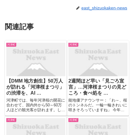
east_shizuokaken-news
関連記事
河津町
河津町
【DMM 地方創生】50万人
2週間ほど早い「見ごろ宣
が訪れる「河津桜まつり」
言」…河津桜まつりの見ど
の渋滞を、AI …
ころ・食べ処を …
河津町では、毎年河津桜の開花に
能地優アナウンサー：「わ～、桜
合わせて、国内外から50～60万
のトンネルだ。一輪一輪きれいに
人ほどの観光客が訪れます。しか
咲きそろっていますね」 今年
し、マイカーによる来場が集中
も、この季節がやってきました。
し、駐車場へのアクセスや混雑状
川沿いの並木道に色づく河津桜。
河津町
河津町
況が現地に行かないと分からない
満開に開いた花々が一足先に春の
ため、周辺を回遊する車両が増
訪れを告げています。開花が大幅
え、より混雑してしまうという課
に遅れた去年に比べ、２週間ほど