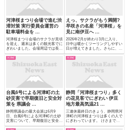
題...
早...
河津桜まつり会場で進む渋
えっ、サクラがもう満開?
滞対策 実行委員会運営の
早咲きの名産「河津桜」を
駐車場料金を …
見に南伊豆へ …
河津桜まつり会場のサクラが見頃
2026年2月が終わり3月に入り、
を迎え、週末は多くの観光客でに
日中は暖かくツーリングしやすい
ぎわいました。会場周辺では長年
日が増えてきました。さらに、春
渋滞が課題となっていて、町は
本番の4月を待たずに、一部の地
2026年から新たな対策を打って
域ではすでに早咲きの桜が開花し
河津町
河津町
います。 【写真を見る】河津桜
ています。今回は、そんな早咲き
まつり会場で進む渋滞対策 実行
の桜「河津桜」を見るために南伊
委員会運営の駐車場料金を休日
豆へ向かった際の旅程を紹介...
2...
台風6号による河津町の土
静岡「河津桜まつり」多く
砂災害で早期復旧と安全対
の花見客でにぎわい 伊豆
策を 県議会 …
地方最高気温21 …
静岡県議会の最大会派は6月9
三連休最終日のきょう、静岡県河
日、台風6号による河津町の土砂
津町の河津桜まつりは多くの人で
災害について、早期復旧と安全対
にぎわっています。 けさまで降
策などを鈴木康友知事に提言しま
っていた雨も止んで、雲の間から
した。 【写真を見る】台風6号に
太陽が顔をのぞかせ、気温が上昇
河津町
河津町