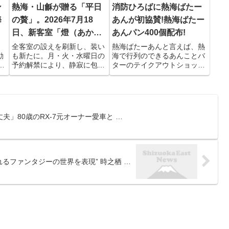
ン
熱海・山龢が贈る「平日
消防ひろばに熱海ばたー
海
の贅」。2026年7月18
あんが初協賛!熱海ばたー
日、新客室「燈（あかり
あんパン400個配布!
…
全客室の設えを刷新し、装い
熱海ばたーあんと言えば、熱
動
も新たに。月・火・水曜日の
海で行列のできるあんことバ
ト
予約解禁により、静寂に包ま
ターのテイクアウトショッ
熱
れる理想のリトリートがいつ
プ。そして熱海は熱海大火
でも可能に。 熱海の高台に佇
(1950年4月13日熱海市中心
友
む、全室露天風呂付の宿「山
部で発生し、約3分の1の市街
株
龢（さんが）」（所在地：静
地が焼失した大規模火災)の
岡県熱海市）は、2026年7月
経験から防災に非常に意識の
」80歳のRX-7元オーナー愛車と …
18日（土）にリニューアル...
高く、商店街の清掃を火が出
た...
れるファンタジーの世界を表現” 時之栖 …