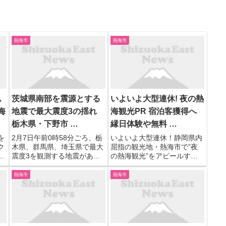
熱海市
熱海市
ム
茨城県南部を震源とする
いよいよ大型連休! 夜の熱
海
地震で最大震度3の揺れ
海観光PR 宿泊客獲得へ
栃木県・下野市 …
縁日体験や無料 …
を
2月7日午前0時58分ごろ、栃
いよいよ大型連休！静岡県内
ク
木県、群馬県、埼玉県で最大
屈指の観光地・熱海市で”夜
市
震度3を観測する地震があり
の熱海観光”をアピールする
使
ました。静岡県の熱海市や伊
新たな取り組みがスタートし
東市、富士市などでも震度1
ました。最終目標は、新たな
熱海市
熱海市
開
を観測しています。 【写真を
宿泊客の獲得です。 【写真を
見る】茨城県南部を震源とす
見る】いよいよ大型連休！夜
っ
る地震で最大震度3の揺れ 栃
の熱海観光PR 宿泊客獲得
て
木県・下野市、群馬県・板...
へ...縁日体験や無料「ナイ
ト...