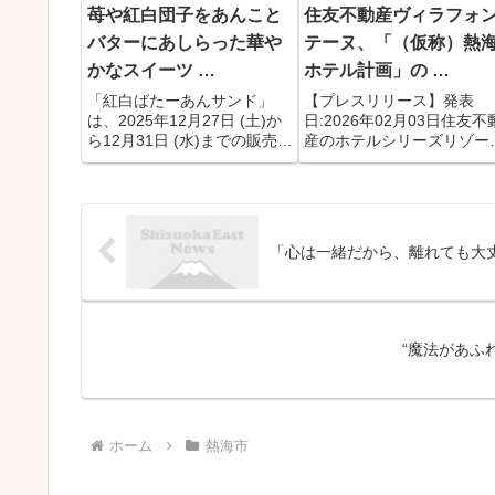
苺や紅白団子をあんこと
住友不動産ヴィラフォ
バターにあしらった華や
テーヌ、「（仮称）熱
かなスイーツ …
ホテル計画」の …
「紅白ばたーあんサンド」
【プレスリリース】発表
は、2025年12月27日 (土)か
日:2026年02月03日住友不
ら12月31日 (水)までの販売
産のホテルシリーズリゾー
で、「もっちり、甘い。紅白
ホテル「ヴィラージュ」が
の華やぐ味わい。」がテー
海に誕生2026年夏 開業予
マ。紅白のお団子と甘酸っぱ
定、公式サイト本日公開住
い苺が、あんことバターの味
不動産ヴィラフォンテーヌ
わいをより一層華やかに引き
式会社（本社 : 東京都新宿
「心は一緒だから、離れても大丈夫
立てる、おめでたいス...
区、代表取締役 : 小森...
“魔法があふ
ホーム
熱海市