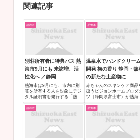
関連記事
熱海市
熱海市
別荘所有者に特典パス 熱
温泉水でハンドクリー
海市9月にも 来訪増、活
開発 梅の香り 静岡・熱
性化へ ／静岡
の新たな土産物に
熱海市は9月にも、市内に別
赤ちゃんのスキンケア商品
荘を所有する人を対象にデジ
扱うピジョンホームプロダ
タル証明書を発行する「熱海
ツ（静岡県富士市）が熱海
ぐるっとオーナーパスNFT」
と協力し、熱海の温泉水を
事業を始める。SNS上で、市
ったハンドクリーム
熱海市
熱海市
内の飲食店などで利用できる
「YUKUMI（ゆくみ）」を
クーポンの配布や、別荘の所
発、市内限定で販売を始め
有者同士が交流できる場を提
た。スイーツや海産物と違
供する。別荘所有者の市内滞
た熱海の新しい土産物とし
在...
定着を目指す...