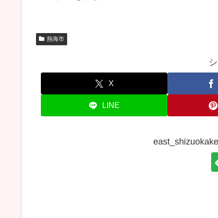
熱海市
シ
X
LINE
east_shizuo