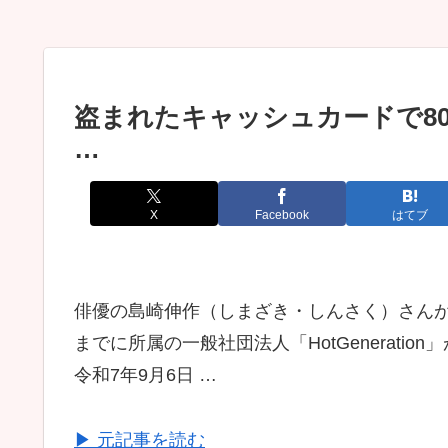
盗まれたキャッシュカードで8
…
X
Facebook
はてブ
俳優の島崎伸作（しまざき・しんさく）さんが
までに所属の一般社団法人「HotGenerati
令和7年9月6日 …
▶ 元記事を読む