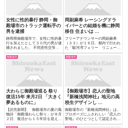
女性に性的暴行 静岡・御
岡副麻希 レーシングドラ
殿場市のトラック運転手の
イバーとの結婚を機に静岡
男を逮捕
移住 住まいは …
静岡県御殿場市で、女性に性的暴
フリーアナウンサーの岡副麻希
行を加えたとして３０代の男が逮
（３３）が１６日、都内で行われ
捕されました。 不同意性交等の
た「駿河湾フェリー リニューア
疑いで逮捕されたのは、御殿場市
ル就航記念イベント」に出席し
に住むトラック運転手の男（３
た。 ２２年にレーシングドライ
御殿場市
御殿場市
５）です。警察によると、男は１
バーの蒲生尚弥との結婚を発表
８日午後５時ごろ、御殿場市内で
し、現在は静岡に移住。「御殿場
女性に性的暴行を加えた疑惑がも
市に住んでおりまして、今の時期
た...
だと空...
大わらじ御殿場巡る 祭り
【御殿場市】恋人の聖地
復活15年 来月2日 「大きく
『新橋浅間神社』地元の高
夢あるものに」
校生デザインし …
【読売新聞】 御殿場市の夏の風
御殿場市の『新橋浅間神社』は、
物詩「御殿場わらじ祭り」が８月
プロポーズにふさわしい『恋人の
２日、復活から１５年目を迎え
聖地』のひとつとして認定されて
る。富士登山の安全祈願と良縁成
います。 富士山東表口参道宮と
就の願いが込められた大わらじ
して、御殿場の地に鎮座する『新
御殿場市
御殿場市