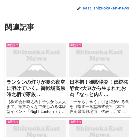
east_shizuokaken-news
関連記事
御殿場市
御殿場市
ランタンの灯りが夏の夜空
日本初！御殿場発！伝統発
に溶けていく。御殿場高原
酵食×大豆から生まれたお
時之栖で家族 …
肉『なっと肉® …
［株式会社時之栖］子供から大人
「一から、永く」引き継がれる食
まで、家族みんなで楽しめる体験
を目指す一永堂株式会社（本社：
型イベント「Night Lantern（ナイ
静岡県御殿場市、代表：足立
トランタン）」開催ナイトランタ
香）は、2026年3月15日（日）
ン 宿泊施設やレストラン、温浴
11:00より、「なっと肉 ®️ （納豆
御殿場市
御殿場市
施設を有する複合レジャー施設、
肉）」を販売する なっとう肉屋
株式会社時之栖（静岡県御殿場市
『一永堂 御殿場本店』をオープ
神山、代表取締役...
ン。