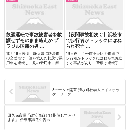
（全長３メートル、幅１・２メー
橋浅間神社』。 建久4年(1193)に
トル、重さ８０キロ・グラム）が
源頼朝が富士の巻狩りをしたとき
女性たちに担がれて市内を巡 ...
の創建された、応保元年...
飲酒運転で事故被害者を救
【夜間事故相次ぐ】浜松市
護せずそのまま逃走か ブ
で歩行者がトラックにはね
ラジル国籍の男 …
られ死亡 …
10月19日未明、静岡県御殿場市
19日夜、浜松市中央区の市道で
の交差点で、酒を飲んだ状態で乗
歩行者がトラックにはねられ死亡
用車を運転し、別の乗用車に衝突
する事故があり、警察は運転手の
したにもかかわらず、そのまま逃
男を現行犯逮捕しました。 警察
走したとして、ブラジル国籍の
と消防によりますと、19日午後6
54歳の男が逮捕されました。 過
時前、浜松市中央区白羽町で、歩
失運転傷害と道路交通法違反(事
行者の男性が、後ろからトラック
故不申告・救護措置義務違反・...
にはねられる事故がありました...
8チームで開幕 清水町社会人アイスホッ
ケーリーグ
田久保市長「政策論戦ぜひ期待しており
ます」 伊東市議選の告示 …