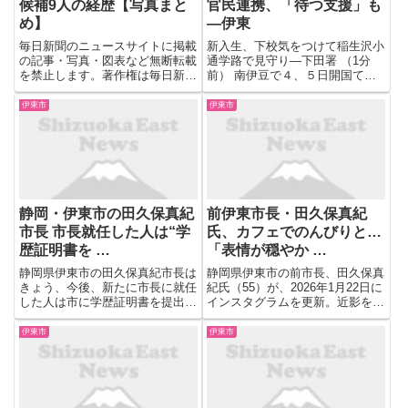
候補9人の経歴【写真まと
官民連携、「待つ支援」も
め】
―伊東
毎日新聞のニュースサイトに掲載
新入生、下校気をつけて稲生沢小
の記事・写真・図表など無断転載
通学路で見守り―下田署 （1分
を禁止します。著作権は毎日新聞
前） 南伊豆で４、５日開国てづ
社またはその情報提供者に属しま
くり市 （1分前） 予算付け箇所
す。 画像データは（株）フォー
など視察 伊豆の国、伊豆市の公
伊東市
伊東市
カスシステムズの電子透かし
共事業 勝俣衆院 （1分前） 研さ
「acuagraphy」により著作権情
ん成果光る１５点 仏の里で生け
報を確認できるようになって...
花展―函南 （1分前） ...
静岡・伊東市の田久保真紀
前伊東市長・田久保真紀
市長 市長就任した人は“学
氏、カフェでのんびりと…
歴証明書を …
「表情が穏やか …
静岡県伊東市の田久保真紀市長は
静岡県伊東市の前市長、田久保真
きょう、今後、新たに市長に就任
紀氏（55）が、2026年1月22日に
した人は市に学歴証明書を提出す
インスタグラムを更新。近影を公
ることなどとした新たな要領を制
開した。「私は特に変わりはなく
定すると発表しました。 学歴詐
過ごしております」田久保氏はイ
伊東市
伊東市
称の疑いが指摘されている伊東市
ンスタグラムで、「少し遠方に出
の田久保市長はきょうの会見で、
掛けたので久しぶりにお気に入り
今後、市長が新たに就任した際
のカフェに立ち寄っての...
に...