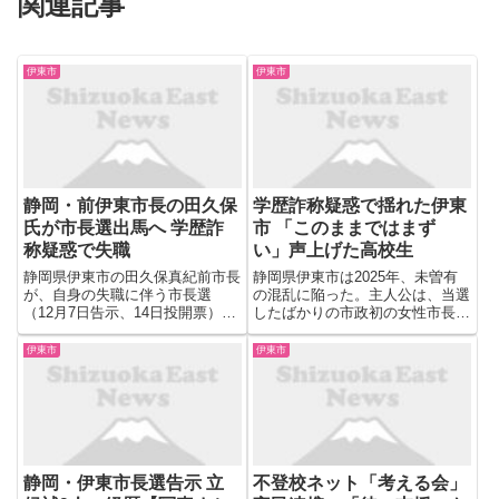
関連記事
伊東市
伊東市
静岡・前伊東市長の田久保
学歴詐称疑惑で揺れた伊東
氏が市長選出馬へ 学歴詐
市 「このままではまず
称疑惑で失職
い」声上げた高校生
静岡県伊東市の田久保真紀前市長
静岡県伊東市は2025年、未曽有
が、自身の失職に伴う市長選
の混乱に陥った。主人公は、当選
（12月7日告示、14日投開票）に
したばかりの市政初の女性市長。
立候補する意向を固めた。毎日新
のちに学歴を偽っていた疑いが発
聞の取材に「市民に意見を聞きな
覚し、その奇抜な言動も加わって
伊東市
伊東市
がら進退を考えてきた」と述べ
全国の注目を集めた。 前市長の
た。来週記者会見を開き、正式表
学歴詐称疑惑で揺れた伊東市。1
明する。 田久保氏は5月の市長
年で2度の市長選が行われるな...
選...
静岡・伊東市長選告示 立
不登校ネット「考える会」