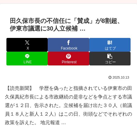
田久保市長の不信任に「賛成」が8割超、
伊東市議選に30人立候補 …
X
Facebook
はてブ
LINE
Pinterest
コピー
2025.10.13
【読売新聞】 学歴を偽ったと指摘されている伊東市の田
久保真紀市長による市政継続の是非などを争点とする市議
選が１２日、告示された。立候補を届け出た３０人（前議
員１８人と新人１２人）はこの日、街頭などでそれぞれの
政策を訴えた。 地元報道 …