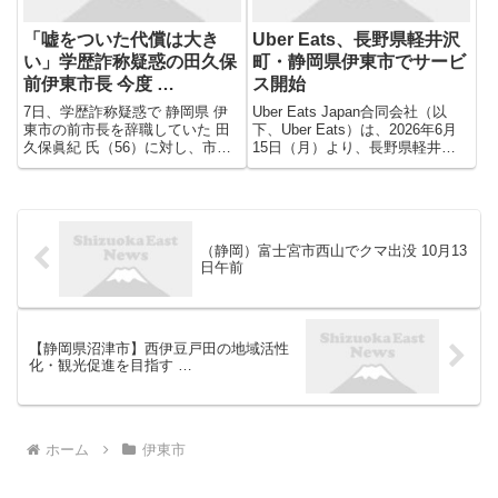
「嘘をついた代償は大き
Uber Eats、長野県軽井沢
い」学歴詐称疑惑の田久保
町・静岡県伊東市でサービ
前伊東市長 今度 …
ス開始
7日、学歴詐称疑惑で 静岡県 伊
Uber Eats Japan合同会社（以
東市の前市長を辞職していた 田
下、Uber Eats）は、2026年6月
久保眞紀 氏（56）に対し、市民
15日（月）より、長野県軽井沢
の有志が 監査委員 へ住民監査請
町と静岡県伊東市において、新た
求を行った。現在の伊東市長・杉
にサービスの提供を開始いたしま
本憲也氏（44）に対し、市議会
す。国内屈指のリゾート地として
議員選挙と市長選挙に要した費用
知られる両エリアへの展開によ
およそ8,200万円あま...
り、Ub...
（静岡）富士宮市西山でクマ出没 10月13
日午前
【静岡県沼津市】西伊豆戸田の地域活性
化・観光促進を目指す …
ホーム
伊東市