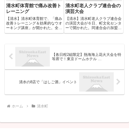
清水町体育館で痛み改善ト
清水町老人クラブ連合会の
レーニング
演芸大会
【清水】清水町体育館で、「痛み
【清水】清水町老人クラブ連合会
改善トレーニング＆効果的なウオ
の演芸大会が６日、町文化センタ
ーキング講座」が開かれた。全日
ーで開かれた。同連合会の加盟団
本スキー連盟公認スキー指導員
体から約５０人が出演した。 同
で、天堂鍼灸総合治療院・鍼灸サ
連合会の伊藤成一会長が「日頃の
ロンビーグラン（札幌）代表の工
練習の成果を発揮してほしい」
藤貴彦さんが講師 ...
...
【各日程2組限定】熱海海上花火大会を特
等席で！東京ドームホテル …
清水の8店で「はしご酒」イベント
ホーム
清水町