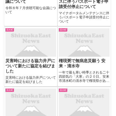
議について
スに伴うパスポート電子申
請受付停止について
令和８年７月傍聴可能な会議につ
いて
マイナポータルメンテナンスに伴
うパスポート電子申請受付停止に
ついて
清水町
清水町
災害時における協力井戸に
権現粥で無病息災願う 安
ついて新たに協定を結びま
来・清水寺
した
一年で最も寒い時季とされる二十
四節気の「大寒」の２０日、安来
災害時における協力井戸について
市清水町の清水寺で権現祭があっ
新たに協定を結びました
た。食べると一年間大病しないと
される「権現粥（がゆ）」の振る
清水町
清水町
舞いがあり、参拝者が無病息災を
願った。 権現 ...