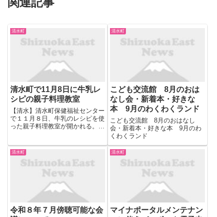
関連記事
清水町
清水町
清水町で11月8日に牛乳レ
こども交流館 8月のおは
シピの親子料理教室
なし会・新着本・好きな
本 9月のわくわくランド
【清水】清水町保健福祉センター
で１１月８日、牛乳のレシピを使
こども交流館 8月のおはなし
った親子料理教室が開かれる。講
会・新着本・好きな本 9月のわ
師は、札幌テレビ放送のどさんこ
くわくランド
ワイドでも活躍する料理研究家星
澤雅也さんが講師を担当し、オリ
清水町
清水町
ジナルレシピを ...
令和８年７月傍聴可能な会
マイナポータルメンテナン