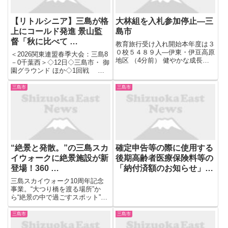
【リトルシニア】三島が格
大林組を入札参加停止―三
上にコールド発進 景山監
島市
督「秋に比べて …
教育旅行受け入れ開始本年度は３
０校５４８９人―伊東・伊豆高原
＜2026関東連盟春季大会：三島8
地区 （4分前） 健やかな成長願
－0千葉西＞◇12日◇三島市・ 御
う 東海館で五月人形展示―伊東
園グラウンド ほか◇1回戦 中
（4分前） 鈴木ソノ子さん、鈴木
学硬式野球リトルシニア関東連盟
みさ江さん 選挙功労で総務相表
の 春季関東大会 が開幕した。静
三島市
三島市
彰―伊東明推協委 （4分前） ビ
岡ブロックから出場の4チームの
ジネスパソコン基礎講座...
うち、1回戦に 小笠浜岡シニア
と三島シニアが登...
“絶景と発散。”の三島スカ
確定申告等の際に使用する
イウォークに絶景施設が新
後期高齢者医療保険料等の
登場！360 …
「納付済額のお知らせ」の
一斉送付終了について
三島スカイウォーク10周年記念
事業。“大つり橋を渡る場所”か
ら“絶景の中で過ごすスポット”へ
富士山を望む全長400mの大つり
橋「三島スカイウォーク」(所在
三島市
三島市
地:静岡県三島市、運営:株式会社