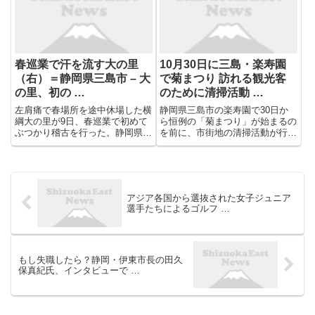
スカイウォーク、本社:静岡県三
島市、代表:宮澤俊二)...
春巡業で汗を流す大の里
10月30日に三島・楽寿園
（右）＝静岡県三島市 – 大
で菊まつり 訪れる観光客
の里、初の …
のために清掃活動 …
左肩痛で春場所を途中休場した横
静岡県三島市の楽寿園で30日か
綱大の里が9日、春巡業で初めて
ら恒例の「菊まつり」が始まるの
ぶつかり稽古を行った。静岡県三
を前に、市街地の清掃活動が行わ
島市での興行で欧勝海に当たり、
れました。 この活動は市内や近
患部の感触を確認。再起を期す5
隣の事業所で組織する協議会が行
月の夏場所に向け「来 ...
い、25日は小雨が降る中で従業
員や家族など200人以上が参加し
ました。
アジア各国から選抜された女子ジュニア
選手たちによるゴルフ …
もし失職したら？静岡・伊東市長の田久
保真紀氏、インタビューで …