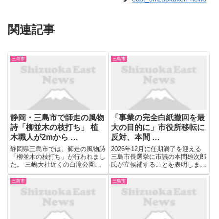
関連記事
三島市
三島市
静岡・三島市で師走の風物
「事業の完全白紙撤回を最
詩「柳並木の枝打ち」 植
大の目的に」市役所移転に
木職人が2mから …
反対、本間 …
静岡県三島市では、師走の風物詩
2026年12月に任期満了を迎える
「柳並木の枝打ち」が行われまし
三島市長選挙に市議の本間雄次郎
た。 三嶋大社近くの白滝公園か
氏が立候補することを表明しまし
ら桜川に沿って延びる通称・柳通
た。 本間氏は、11月の市議会で
りにはおよそ３０本の柳の木が植
可決された市役所本庁舎を移転す
三島市
三島市
えられています。 川面に写る柳
る整備事業の白紙撤回を目指して
の姿も風情があります。午前９
います。
時、植木職人が２ｍから３ｍほど
に...