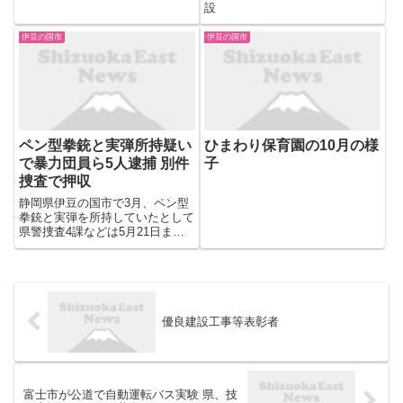
設
伊豆の国市
伊豆の国市
ペン型拳銃と実弾所持疑い
ひまわり保育園の10月の様
で暴力団員ら5人逮捕 別件
子
捜査で押収
静岡県伊豆の国市で3月、ペン型
拳銃と実弾を所持していたとして
県警捜査4課などは5月21日まで
に、千葉県松戸市五香西5、指定
暴力団住吉会系組員、幸良満容疑
者（41）ら5人を銃刀法違反（加
重所持等）と火薬類取締法違反の
容疑で逮捕した。
優良建設工事等表彰者
富士市が公道で自動運転バス実験 県、技