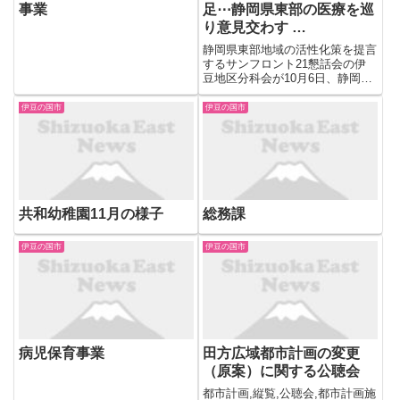
事業
足⋯静岡県東部の医療を巡
り意見交わす …
静岡県東部地域の活性化策を提言
するサンフロント21懇話会の伊
豆地区分科会が10月6日、静岡県
伊豆の国市で開かれ、「地域医療
の現状」をテーマに講演が行われ
伊豆の国市
伊豆の国市
ました。 【写真を見る】医療需
要の変化や医師不足⋯静岡県東部
の医療を巡り意見交わす＝サン...
共和幼稚園11月の様子
総務課
伊豆の国市
伊豆の国市
病児保育事業
田方広域都市計画の変更
（原案）に関する公聴会
都市計画,縦覧,公聴会,都市計画施