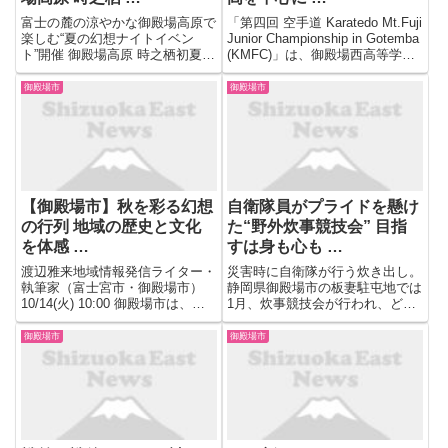
富士の麓の涼やかな御殿場高原で
「第四回 空手道 Karatedo Mt.Fuji
楽しむ“夏の幻想ナイトイベン
Junior Championship in Gotemba
ト”開催 御殿場高原 時之栖初夏の
(KMFC)」は、御殿場西高等学校
2大イベント開催 宿泊施設やレス
を中心にトップレベルの高校生選
トラン、温浴施設を有する複合レ
手を全国から招聘し開催される大
御殿場市
御殿場市
ジャー施設、株式会社時之栖（静
会。全国強豪に加え、高校生年代
岡県御殿場市神山、代表取締役：
日...
庄司政史）は、御殿場高原 ...
【御殿場市】秋を彩る幻想
自衛隊員がプライドを懸け
の行列 地域の歴史と文化
た“野外炊事競技会” 目指
を体感 …
すは身も心も …
渡辺雅来地域情報発信ライター・
災害時に自衛隊が行う炊き出し。
執筆家（富士宮市・御殿場市）
静岡県御殿場市の板妻駐屯地では
10/14(火) 10:00 御殿場市は、
1月、炊事競技会が行われ、どん
『富士の巻狩り』にも登場する、
な状況であっても被災者の身も心
歴史と自然が調和する町です。
も温める炊き出しが出来るよう、
御殿場市
御殿場市
『富士の巻狩り』とは、1193年
日ごろの訓練の成果を競いまし
に鎌倉幕府を開いた源頼朝が、狩
た。陸上自衛隊・板妻駐屯地。こ
猟と戦闘訓練を兼...
こで活動する第34普通科連隊は
災...