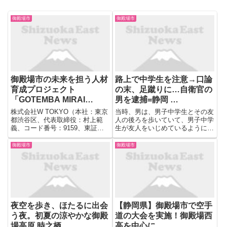
御殿場市
御殿場市
御殿場市の未来を担う人材
路上で中学生を注意→口論
育成プロジェクト
の末、足蹴りに…自衛官の
「GOTEMBA MIRAI
男を逮捕=静岡 …
PROJECT 2025 …
株式会社W TOKYO（本社：東京
当時、男は、男子中学生とその友
都渋谷区、代表取締役：村上範
人の後ろを歩いていて、男子中学
義、コード番号：9159、東証グ
生が友人をいじめているように見
ロース、以下：当社）は、御殿場
えたため注意をしたことをきっか
市、SFGマーケティング（本
けに口論になり、暴行に至ったと
御殿場市
御殿場市
店：静岡県静岡市、代表取締役社
いうことです。 男子中学生は手
長：中川大）と連携し、2024年
を擦りむく軽いけがをしました。
度に引き続き、御殿場市の地...
夜空を歩き、ほたるに出会
【静岡県】御殿場市で空手
う夜。初夏の涼やかな御殿
道の大会を実施！御殿場西
場高原 時之栖 …
高を中心に …