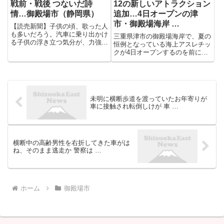
戦前・戦後 つないだ詩
12の新しいアトラクション
情…御殿場市（静岡県）
追加…4日オープンの津
市・御殿場海岸 …
【読売新聞】子供の頃、歌った人
も多いだろう。汽車に乗り出かけ
三重県津市の御殿場海岸で、夏の
る子供の浮き立つ気分が、力強く
恒例となっている海上アスレチッ
弾む旋律に乗る。 誕生当初の題
クが4日オープンするのを前に、
名は「兵隊さんの汽車」で、歌詞
招待された地元の子供たちが一足
も戦地に赴く兵士を歓送する内容
早く体験しました。 津市の御殿
だった。御殿場で小学校教諭をし
場海岸にことしも登場したのは、
ていた富原薫が１９３７ ...
広さ4000平方メートルを超える
国内最大級の「海上アスレチッ...
未明に横断歩道を渡っていたお年寄りが
車に接触され転倒しけが 車 …
横断中の高齢男性を右折してきた車がは
ね、そのまま逃走か 警察は …
ホーム
御殿場市