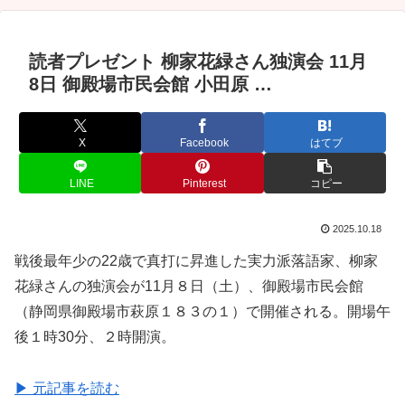
読者プレゼント 柳家花緑さん独演会 11月
8日 御殿場市民会館 小田原 …
X
Facebook
はてブ
LINE
Pinterest
コピー
2025.10.18
戦後最年少の22歳で真打に昇進した実力派落語家、柳家
花緑さんの独演会が11月８日（土）、御殿場市民会館
（静岡県御殿場市萩原１８３の１）で開催される。開場午
後１時30分、２時開演。
▶ 元記事を読む