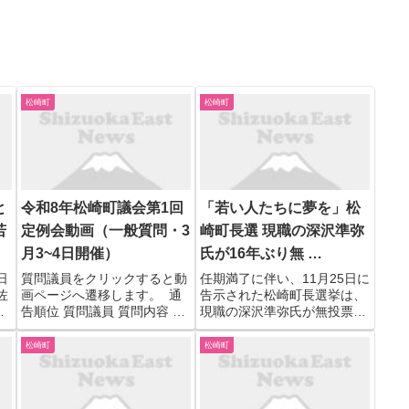
松崎町
松崎町
と
令和8年松崎町議会第1回
「若い人たちに夢を」松
若
定例会動画（一般質問・3
崎町長選 現職の深沢準弥
月3~4日開催）
氏が16年ぶり無 …
日
質問議員をクリックすると動
任期満了に伴い、11月25日に
佐
画ページへ遷移します。 通
告示された松崎町長選挙は、
新
告順位 質問議員 質問内容 １
現職の深沢準弥氏が無投票で
伊
藤井 要 １ 副町長について
2度目の当選を果たしまし
フ
２ 南伊豆地域清掃施設組合
た。 【写真を見る】2度目の
松崎町
松崎町
月
の解散を受けて、今後町はど
当選を決めた深沢準弥氏 松崎
満
のような方針をとるのか ３
町長選は、25日午後5時に立
西伊豆・松崎町との組合立中
候補の受付が締め切られまし