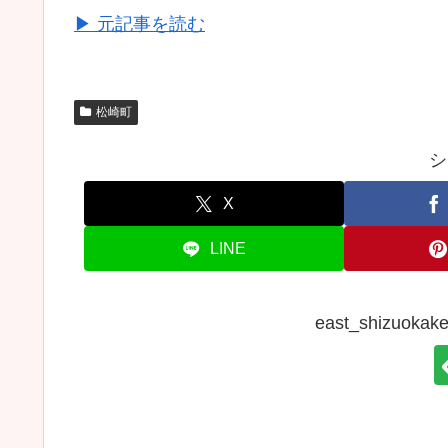
▶ 元記事を読む
松崎町
シ
X
LINE
east_shizuo