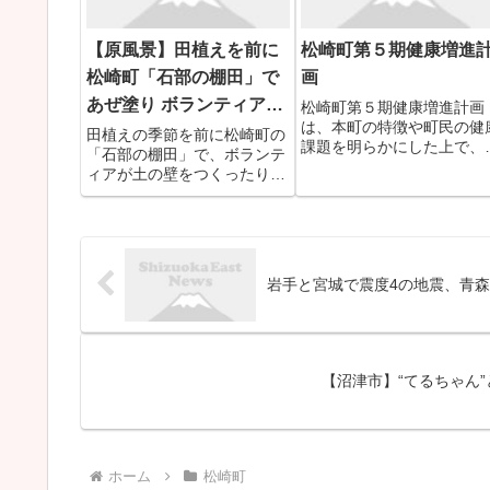
による申込みのみとなりま
（35分前） ...
す。 試験...
【原風景】田植えを前に
松崎町第５期健康増進
松崎町「石部の棚田」で
画
あぜ塗り ボランティアが
松崎町第５期健康増進計画
は、本町の特徴や町民の健
お手伝い（静岡）
田植えの季節を前に松崎町の
課題を明らかにした上で、
「石部の棚田」で、ボランテ
政や関係機関団体、町民な
ィアが土の壁をつくったり補
町全体で健康づくりを支援
強する「あぜ塗り」を手伝い
し、町民一人ひとりが主体
ました。
に健康づくりに励むことを
的に策定するものです。 
た、本計画は「市町村健康
岩手と宮城で震度4の地震、青森
進計画」で...
【沼津市】“てるちゃん”
ホーム
松崎町