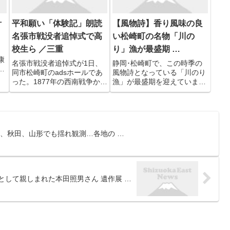
学校について ２ ...
たが、現職の深沢氏のほか...
計
平和願い「体験記」朗読
【風物詩】香り風味の良
名張市戦没者追悼式で高
い松崎町の名物「川の
校生ら ／三重
り」漁が最盛期 …
康
名張市戦没者追悼式が1日、
静岡･松崎町で、この時季の
行
同市松崎町のadsホールであ
風物詩となっている「川のり
ど
った。1877年の西南戦争から
漁」が最盛期を迎えていま
第二次世界大戦までの戦没者
す。 「川のり」は、松崎町を
的
を悼み、その遺族を含む市内
流れる那賀川や岩科川で採れ
目
各地区の住民代表ら約300人
る天然のノリで、地元では、
ま
が参列し、黙とうをささげ
香りや風味が好まれていま
増
た。
す。 2026年は、先日の雪の
、秋田、山形でも揺れ観測…各地の …
後、一気にノリが成長し豊漁
で ...
として親しまれた本田照男さん 遺作展 …