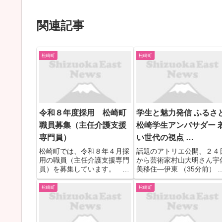
関連記事
松崎町
松崎町
令和８年度採用 松崎町
学生と魅力発信 ふるさ
職員募集（主任介護支援
松崎学生アンバサダー 
専門員）
い世代の視点 …
松崎町では、令和８年４月採
話題のアトリエ公開、２４
用の職員（主任介護支援専門
から芸術家村山大明さん宇
員）を募集しています。 採
美移住―伊東 （35分前） 
用試験の詳細については、別
学期目前 外遊びの声響く―
添試験案内をご覧くださ
東市内 （35分前） 駿河湾
松崎町
松崎町
い。 なお、試験の申込みに
ェリー 小学生以下無料 来
ついてはインターネット（パ
から運賃改定 （35分前） 
ブリックコネクトのサイト）
開 桜続々―伊東・松川湖畔