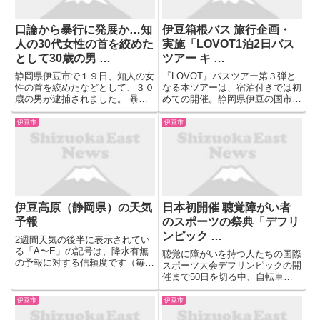
口論から暴行に発展か…知
伊豆箱根バス 旅行企画・
人の30代女性の首を絞めた
実施「LOVOT1泊2日バス
として30歳の男 …
ツアー キ …
静岡県伊豆市で１９日、知人の女
『LOVOT』バスツアー第３弾と
性の首を絞めたなどとして、３０
なる本ツアーは、宿泊付きでは初
歳の男が逮捕されました。 暴行
めての開催。静岡県伊豆の国市に
容疑で逮捕された伊豆市の携帯電
ある『LOVOT』の製造工場・キ
話販売業の３０歳の男は１９日午
ョウデンプレシジョンを訪れる旅
伊豆市
伊豆市
前１０時ごろ、市内で知人の３０
が実現しました。当日は、全国か
代女性の首を絞めたり、わき腹を
ら31名の参加者と20体の
足蹴にしたりする暴行を働いた
『LOVOT』が集い、１泊２日...
疑...
伊豆高原（静岡県）の天気
日本初開催 聴覚障がい者
予報
のスポーツの祭典「デフリ
ンピック …
2週間天気の後半に表示されてい
る「A〜E」の記号は、降水有無
聴覚に障がいを持つ人たちの国際
の予報に対する信頼度です（毎日
スポーツ大会デフリンピックの開
10時頃更新）。Aの方が高い信頼
催まで50日を切る中、自転車競
度があり、予報が的中しやすく、
技の会場となる伊豆市でイベント
予報が変わりにくいことを表して
が5日開かれました。 日本で初め
伊豆市
伊豆市
います。
て開催されるデフリンピックの東