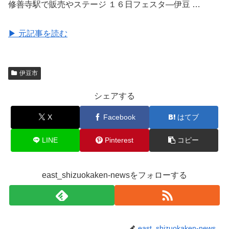
修善寺駅で販売やステージ １６日フェスタ―伊豆 …
▶ 元記事を読む
伊豆市
シェアする
X
Facebook
はてブ
LINE
Pinterest
コピー
east_shizuokaken-newsをフォローする
east_shizuokaken-news