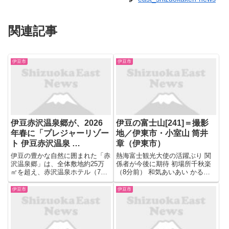
関連記事
伊豆市
伊豆市
伊豆赤沢温泉郷が、2026
伊豆の富士山[241]＝撮影
年春に「プレジャーリゾー
地／伊東市・小室山 筒井
ト 伊豆赤沢温泉 …
章（伊東市）
伊豆の豊かな自然に囲まれた「赤
熱海富士観光大使の活躍ぶり 関
沢温泉郷」は、全体敷地約25万
係者が今後に期待 初場所千秋楽
㎡を超え、赤沢温泉ホテル（77
（8分前） 和気あいあい かるた
室）や赤沢迎賓館（15室）など
大会に３０人 熱海市文連 （8分
の宿泊施設、海と空が一体となる
前） 散策路であたみ桜楽しむ ２
伊豆市
伊豆市
露天風呂を備えた日帰り温泉館、
月８日までイベント―熱海市 （8
伊豆半島の清らかな海水を活用し
分前） 名称は喜縁子丑會 厄年奉
たスパやプールなど、多彩な施
賛会が設立総会 熱...
設...