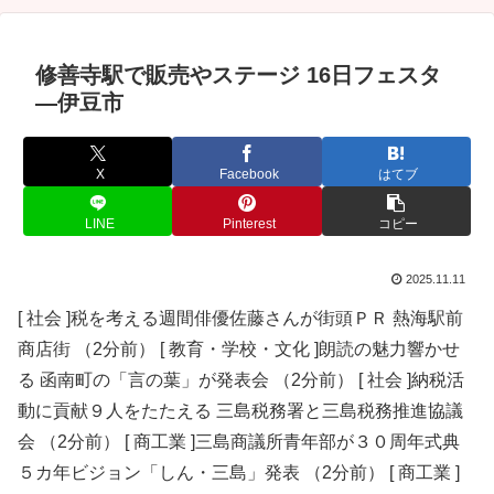
修善寺駅で販売やステージ 16日フェスタ
―伊豆市
X
Facebook
はてブ
LINE
Pinterest
コピー
2025.11.11
[ 社会 ]税を考える週間俳優佐藤さんが街頭ＰＲ 熱海駅前
商店街 （2分前） [ 教育・学校・文化 ]朗読の魅力響かせ
る 函南町の「言の葉」が発表会 （2分前） [ 社会 ]納税活
動に貢献９人をたたえる 三島税務署と三島税務推進協議
会 （2分前） [ 商工業 ]三島商議所青年部が３０周年式典
５カ年ビジョン「しん・三島」発表 （2分前） [ 商工業 ]