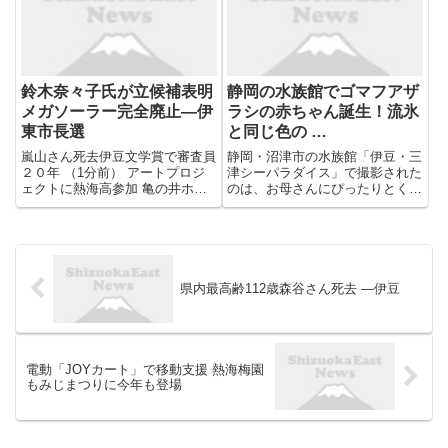
京大会では、自転車競技が伊豆市
で開催されます。
鈴木奈々子氏が立候補表明
静岡の水族館でゴマフアザ
メガソーラー完全廃止―伊
ラシの赤ちゃん誕生！流氷
東市長選
と同じ色の …
嵐山さん死去伊豆文学賞で審査員
静岡・沼津市の水族館「伊豆・三
２０年 （1分前） アートプロジ
津シーパラダイス」で撮影された
ェクトに熱海高参加 亀の井ホテ
のは、お母さんにぴったりとくっ
ルに熊八像設置 地域とホテルを
つくゴマフアザラシの赤ちゃんで
つなぐ―熱海 （1分前） 消防士
す。3日前に生まれたばかり。飼
４人を懲戒処分―熱海 （1分前）
育員もメロメロです。伊豆・三津
熱海税務署長が１日、記念講演
シーパラダイス 飼育係・唐澤さ
法人会一般聴講無料 熱...
ん：“短い間”なんですけど、今...
県内最高齢112歳森谷さん死去 ―伊豆
電動「JOYカート」で移動支援 熱海梅園
もみじまつりに今年も登場