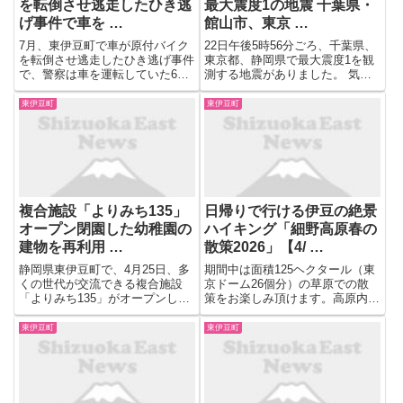
を転倒させ逃走したひき逃
最大震度1の地震 千葉県・
げ事件で車を …
館山市、東京 …
7月、東伊豆町で車が原付バイク
22日午後5時56分ごろ、千葉県、
を転倒させ逃走したひき逃げ事件
東京都、静岡県で最大震度1を観
で、警察は車を運転していた66
測する地震がありました。 気象
歳の男を逮捕しました。
庁によりますと、震源地は房総半
島南方沖で、震源の深さはおよそ
東伊豆町
東伊豆町
80km、地震の規模を示すマグニ
チュードは4.2と推定されます。
この地震による津波の...
複合施設「よりみち135」
日帰りで行ける伊豆の絶景
オープン閉園した幼稚園の
ハイキング「細野高原春の
建物を再利用 …
散策2026」【4/ …
静岡県東伊豆町で、4月25日、多
期間中は面積125ヘクタール（東
くの世代が交流できる複合施設
京ドーム26個分）の草原での散
「よりみち135」がオープンし、
策をお楽しみ頂けます。高原内に
関係者がセレモニーを開きまし
はワラビなどの山菜が自生してお
た。 【写真を見る】複合施設
り、期間中は山菜の持ち帰りが自
東伊豆町
東伊豆町
「よりみち135」オープン 閉園し
由となっています。また不定休で
た幼稚園の建物を再利用 子ども
オープンするカフェでは、地元産
から高齢者まで地域の交流の場...
の黒文字を使った「くろもじ茶...