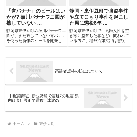
「青バナナ」のビールはい
静岡・東伊豆町で強盗事件
かが? 熱川バナナワニ園が
や立てこもり事件を起こし
熟していない …
た男に懲役6年 …
静岡県東伊豆町の熱川バナナワニ
静岡県東伊豆町で、高齢女性を空
園が、まだ熟していない青バナナ
き家に監禁した罪などに問われて
を使った新作のビールを開発し、
いる男に、地裁沼津支部は懲役６
4月から販売を始めました。 【写
年の判決を言い渡しました。 判
真を見る】「青バナナ」のビール
決によりますと、住居不定無職の
はいかが？ 熱川バナナワニ園が
男（６５）は２０２５年３月、東
熟していないバナナを使って独自
伊豆町の高齢女性から軽トラック
開発＝静岡・東伊豆町 ...
を奪った上、空き家に監禁しま
し...
高齢者虐待の防止について
【地震情報】伊豆諸島で震度2の地震 県
内は東伊豆町で震度1 津波の …
ホーム
東伊豆町