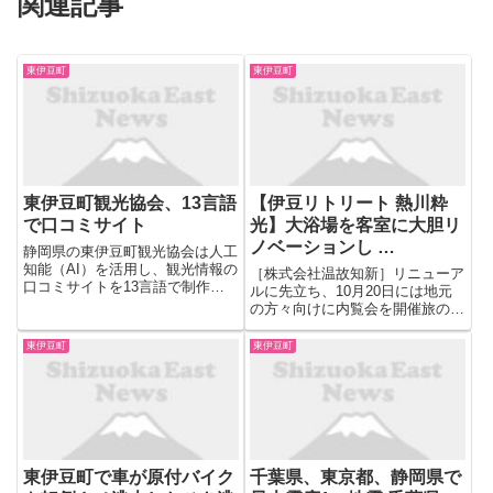
関連記事
東伊豆町
東伊豆町
東伊豆町観光協会、13言語
【伊豆リトリート 熱川粋
で口コミサイト
光】大浴場を客室に大胆リ
ノベーションし …
静岡県の東伊豆町観光協会は人工
知能（AI）を活用し、観光情報の
［株式会社温故知新］リニューア
口コミサイトを13言語で制作す
ルに先立ち、10月20日には地元
る。ウェブ開発のしがとせかい
の方々向けに内覧会を開催旅の目
（滋賀県湖南市）と連携し、年内
的地となる宿（＝デスティネーシ
に本格的に運用を始める。インバ
ョンホテル）をプロデュースする
東伊豆町
東伊豆町
ウンド（訪日外国人）客の観光体
株式会社温故知新（本社：東京都
験を多言語で発信し、新たな需
新宿区、代表取締役：松山知樹、
要...
以下：温故知新）が運営するホ...
東伊豆町で車が原付バイク
千葉県、東京都、静岡県で